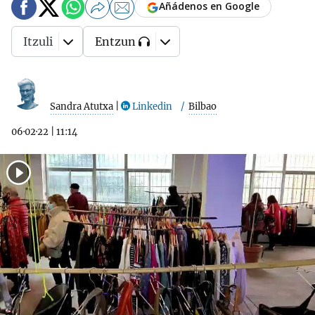
Añádenos en Google
Itzuli
Entzun
Sandra Atutxa
|
Linkedin
Bilbao
06·02·22
|
11:14