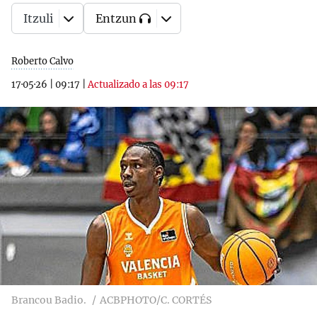
Itzuli
Entzun
Roberto Calvo
17·05·26
|
09:17
|
Actualizado a las 09:17
Brancou Badio.
ACBPHOTO/C. CORTÉS