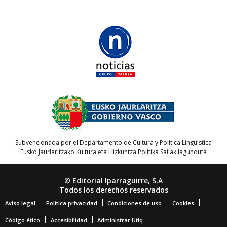
Subvencionada por el Departamento de Cultura y Política Lingüística
Eusko Jaurlaritzako Kultura eta Hizkuntza Politika Sailak lagunduta
© Editorial Iparraguirre, S.A
Todos los derechos reservados
Aviso legal
Política privacidad
Condiciones de uso
Cookies
Código ético
Accesibilidad
Administrar Utiq