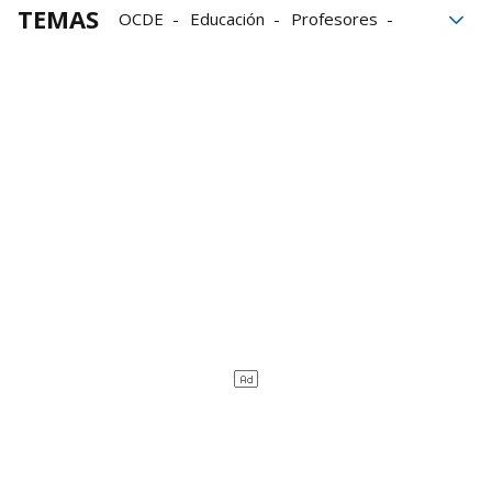
TEMAS
OCDE
Educación
Profesores
estudiantes
Formación
inteligencia artificial
aulas