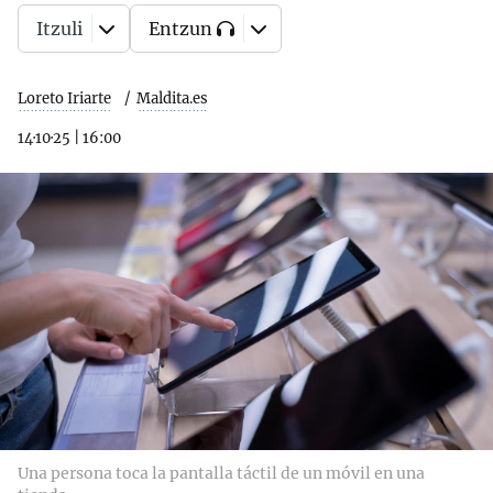
Itzuli
Entzun
Loreto Iriarte
Maldita.es
14·10·25
|
16:00
Una persona toca la pantalla táctil de un móvil en una