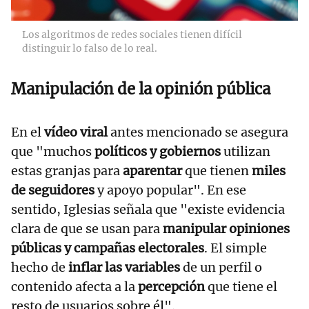
Los algoritmos de redes sociales tienen difícil
distinguir lo falso de lo real.
Manipulación de la opinión pública
En el
vídeo viral
antes mencionado se asegura
que "muchos
políticos y gobiernos
utilizan
estas granjas para
aparentar
que tienen
miles
de seguidores
y apoyo popular". En ese
sentido, Iglesias señala que "existe evidencia
clara de que se usan para
manipular opiniones
públicas y campañas electorales
. El simple
hecho de
inflar las variables
de un perfil o
contenido afecta a la
percepción
que tiene el
resto de usuarios sobre él".