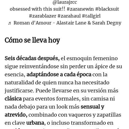
@laurajrcc
obsessed with this suit!!
#zaranewin
#blacksuit
#zarablazer
#zarahaul
#tallgirl
♬ Roman d'Amour - Alastair Lane & Sarah Degny
Cómo se lleva hoy
Seis décadas después,
el esmoquin femenino
sigue reinventándose sin perder un ápice de su
esencia,
adaptándose a cada época
con la
naturalidad de quien nunca ha necesitado
justificarse. Puede llevarse en su versión más
clásica
para eventos formales, sin camisa ni
nada debajo para un look más
sensual y
atrevido,
combinado con vaqueros y zapatillas
en clave
urbana
, o incluso transformado en