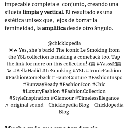
impecable completa el conjunto, creando una
silueta
limpia y vertical.
El resultado es una
estética unisex que, lejos de borrar la
femineidad, la
amplifica
desde otro ángulo.
@chicklopedia
🤓🔥 Yes, she’s back! The iconic Le Smoking from
the YSL collection is making a comeback too. Tap
the link for more on this collection! 💃🏻
#Yasss🙌🏻
💫
#BellaHadid
#LeSmoking
#YSL
#IconicFashion
#FashionComeback
#HauteCouture
#FashionInspo
#RunwayReady
#FashionIcon
#Chic
#LuxuryFashion
#FashionCollection
#StyleInspiration
#Glamour
#TimelessElegance
♬ original sound - Chicklopedia Blog - Chicklopedia
Blog