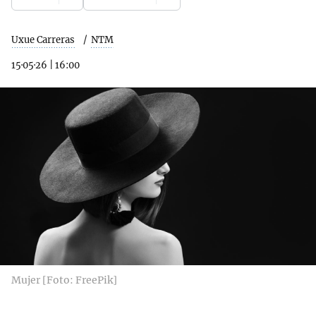
Uxue Carreras
NTM
15·05·26
|
16:00
Mujer [Foto: FreePik]