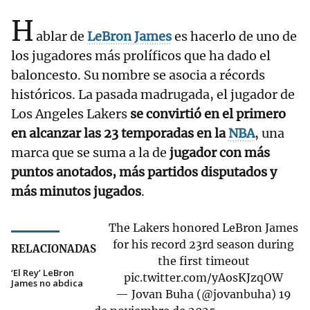
H
ablar de
LeBron James
es hacerlo de uno de
los jugadores más prolíficos que ha dado el
baloncesto. Su nombre se asocia a récords
históricos. La pasada madrugada, el jugador de
Los Angeles Lakers
se convirtió en el primero
en alcanzar las 23 temporadas en la
NBA
, una
marca que se suma a la de
jugador con más
puntos anotados, más partidos disputados y
más minutos jugados
.
The Lakers honored LeBron James
for his record 23rd season during
RELACIONADAS
the first timeout
‘El Rey’ LeBron
pic.twitter.com/yAosKJzqOW
James no abdica
— Jovan Buha (@jovanbuha)
19