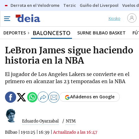
Derrota en el Velodrome
Terzic
Guiño del Liverpool
Vuelos d
Kiosko
BALONCESTO
DEPORTES
SURNE BILBAO BASKET
FÚ
LeBron James sigue haciendo
historia en la NBA
El jugador de Los Angeles Lakers se convierte en el
primero en alcanzar las 23 temporadas en la NBA
Añádenos en Google
Eduardo Oyarzabal
NTM
Bilbao
|
19·11·25
|
16:39
|
Actualizado a las 16:47