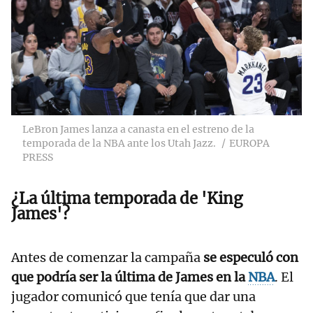
LeBron James lanza a canasta en el estreno de la
temporada de la NBA ante los Utah Jazz.
EUROPA
PRESS
¿La última temporada de 'King
James'?
Antes de comenzar la campaña
se especuló con
que podría ser la última de James en la
NBA
. El
jugador comunicó que tenía que dar una