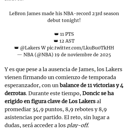
LeBron James made his NBA-record 23rd season
debut tonight!
👑 11 PTS
👑 12 AST
👑
@Lakers
W
pic.twitter.com/LkuBu0TkHH
— NBA (@NBA)
19 de noviembre de 2025
Y es que pese a la ausencia de James, los Lakers
vienen firmando un comienzo de temporada
esperanzador, con un
balance de 11 victorias y 4
derrotas
. Durante este tiempo,
Doncic se ha
erigido en figura clave de Los Lakers
al
promediar 34,9 puntos, 8,9 rebotes y 8,9
asistencias por partido. El reto, sin lugar a
dudas, será acceder a los
play-off
.