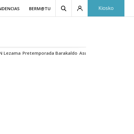
Kiosko
NDENCIAS
BERM@TU
N Lezama
Pretemporada Barakaldo
Asunción de la Virgen
Ca