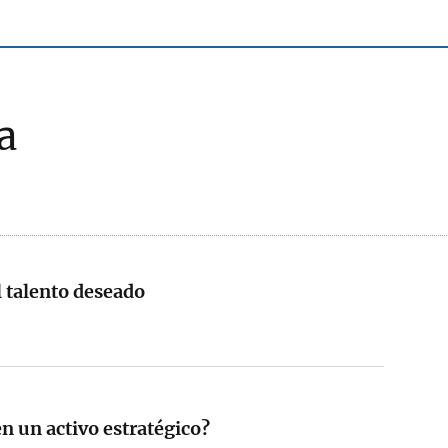
a
l talento deseado
en un activo estratégico?