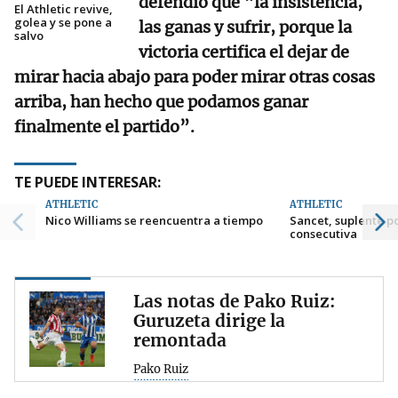
defendió que “la insistencia,
El Athletic revive,
golea y se pone a
las ganas y sufrir, porque la
salvo
victoria certifica el dejar de
mirar hacia abajo para poder mirar otras cosas
arriba, han hecho que podamos ganar
finalmente el partido”.
TE PUEDE INTERESAR:
ATHLETIC
ATHLETIC
Nico Williams se reencuentra a tiempo
Sancet, suplente p
consecutiva
Las notas de Pako Ruiz:
Guruzeta dirige la
remontada
Pako Ruiz