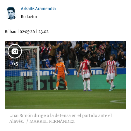
Arkaitz Aramendia
Redactor
Bilbao
|
02·05·26
|
23:02
65
Unai Simón dirige a la defensa en el partido ante el
Alavés.
MARKEL FERNÁNDEZ