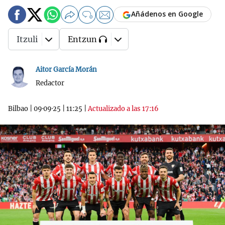
Añádenos en Google
0
Itzuli
Entzun
Aitor García Morán
Redactor
Bilbao
|
09·09·25
|
11:25
|
Actualizado a las 17:16