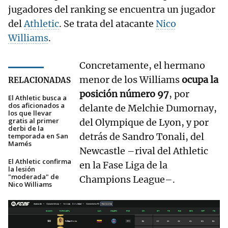
jugadores del ranking se encuentra un jugador
del
Athletic
. Se trata del atacante
Nico
Williams
.
Concretamente, el hermano
menor de los Williams
ocupa la
RELACIONADAS
posición número 97
, por
El Athletic busca a
dos aficionados a
delante de Melchie Dumornay,
los que llevar
gratis al primer
del Olympique de Lyon, y por
derbi de la
detrás de Sandro Tonali, del
temporada en San
Mamés
Newcastle –rival del Athletic
El Athletic confirma
en la Fase Liga de la
la lesión
"moderada" de
Champions League–.
Nico Williams