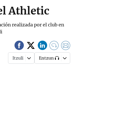
l Athletic
ación realizada por el club en
di
0
Itzuli
Entzun