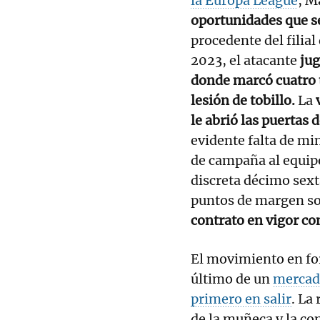
la Europa League
, M
oportunidades que s
procedente del filial
2023, el atacante
jug
donde marcó cuatro 
lesión de tobillo.
La
le abrió las puertas 
evidente falta de mi
de campaña al equip
discreta décimo sext
puntos de margen sob
contrato en vigor co
El movimiento en fo
último de un
mercado
primero en salir
. La
de la muñeca y la c