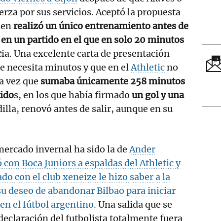
erza por sus servicios. Aceptó la propuesta
ien
realizó un único entrenamiento antes de
 en un partido en el que en solo 20 minutos
c
ia. Una excelente carta de presentación
ue necesita minutos y que en el
Athletic
no
da vez que
sumaba únicamente 258 minutos
tido
s, en los que había firmado
un gol y una
lla, renovó antes de salir, aunque en su
 mercado invernal ha sido la de
Ander
 con Boca Juniors a espaldas del Athletic y
do con el club xeneize le hizo saber a la
su deseo de abandonar Bilbao para iniciar
n el fútbol argentino.
Una salida que se
eclaración del futbolista totalmente fuera