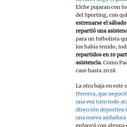
Elche pujaran con fu
del Sporting, con qu
estrenarse el sábado
repartió una asisten
para un futbolista q
los había tenido, to
repartidos en 10 par
asistencia.
Como Padi
caso hasta 2028.
La otra baja en este
Herrera, que negoció
una vez tuvo todo ata
dirección deportiva 
una nueva andadura e
enfangó con alguna d