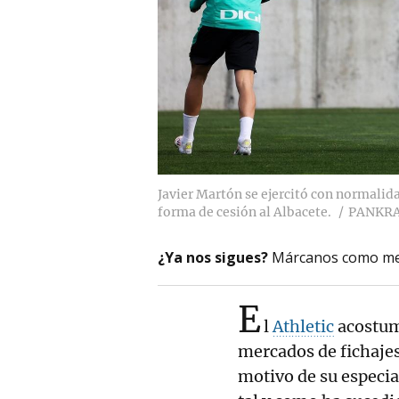
Javier Martón se ejercitó con normalida
forma de cesión al Albacete.
PANKRA
¿Ya nos sigues?
Márcanos como me
E
l
Athletic
acostumb
mercados de fichajes
motivo de su especia