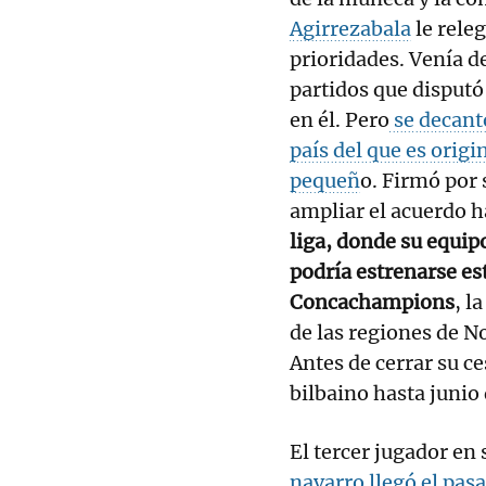
Agirrezabala
le rele
prioridades. Venía d
partidos que disputó
en él. Pero
se decant
país del que es origi
pequeñ
o. Firmó por
ampliar el acuerdo h
liga, donde su equip
podría estrenarse es
Concachampions
, l
de las regiones de N
Antes de cerrar su c
bilbaino hasta junio
El tercer jugador en 
navarro llegó el pas