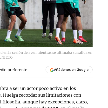
d en la sesión de ayer mientras se ultimaba su salida en
 NIETO
dio preferente
Añádenos en Google
ra a ser un actor poco activo en los
. Huelga recordar sus limitaciones con
l filosofía, aunque hay excepciones, claro,