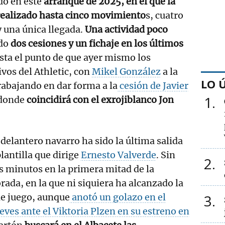
do en este
arranque de 2025, en el que la
 realizado hasta cinco movimiento
s, cuatro
y una única llegada.
Una actividad poco
ado
dos cesiones y un fichaje en los últimos
asta el punto de que ayer mismo los
vos del Athletic, con
Mikel González
a la
LO 
rabajando en dar forma a la
cesión de Javier
1
 donde
coincidirá con el exrojiblanco Jon
 delantero navarro ha sido la última salida
plantilla que dirige
Ernesto Valverde
. Sin
2
 minutos en la primera mitad de la
ada, en la que ni siquiera ha alcanzado la
de juego, aunque
anotó un golazo en el
3
eves ante el Viktoria Plzen en su estreno en