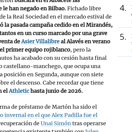
artón
buscará en el Albacete las
4
e le han negado en Bilbao.
Fichado libre
 de la Real Sociedad en el mercado estival de
ó la pasada campaña cedido en el Mirandés,
tantos en un curso marcado por una grave
5
venta de
Asier Villalibre
al Alavés en verano
del primer equipo rojiblanco
, pero la
nutos ha acabado con su cesión hasta final
o castellano-manchego, que ocupa una
a posición en Segunda, aunque con siete
re el descenso. Cabe recordar que tiene
n el
Athletic
hasta junio de 2026.
rma de préstamo de Martón ha sido el
 invernal en el que Alex Padilla fue el
 recuperación de
Unai Simón
tras operarse
ompetencia existente también con
Julen