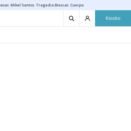
uesas
Mikel Santos
Tragedia Biescas
Cuerpo ría
Inmigración Bizkaia
Kiosko