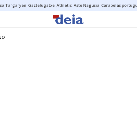
sa Targaryen
Gaztelugatxe
Athletic
Aste Nagusia
Carabelas portug
NO