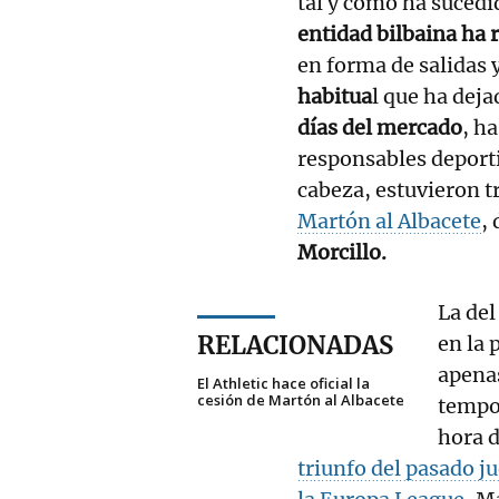
tal y como ha sucedi
entidad bilbaina ha
en forma de salidas 
habitua
l que ha dej
días del mercado
, h
responsables deporti
cabeza, estuvieron t
Martón al Albacete
,
Morcillo.
La del
RELACIONADAS
en la 
apenas
El Athletic hace oficial la
cesión de Martón al Albacete
tempor
hora 
triunfo del pasado ju