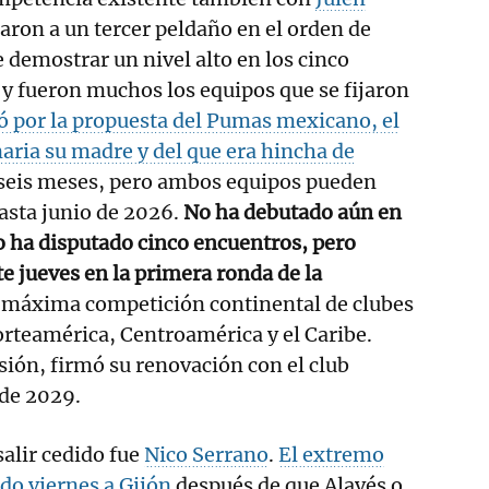
garon a un tercer peldaño en el orden de
e demostrar un nivel alto en los cinco
 y fueron muchos los equipos que se fijaron
ó por la propuesta del Pumas mexicano, el
naria su madre y del que era hincha de
 seis meses, pero ambos equipos pueden
asta junio de 2026.
No ha debutado aún en
o ha disputado cinco encuentros, pero
te jueves en la primera ronda de la
a máxima competición continental de clubes
orteamérica, Centroamérica y el Caribe.
esión, firmó su renovación con el club
 de 2029.
salir cedido fue
Nico Serrano
.
El extremo
ado viernes a Gijón
después de que Alavés o