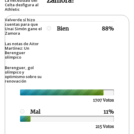
Zamora?
La necesidad del
Celta desfigura al
Athletic
Valverde sí hizo
cuentas para que
Bien
Unai Simón gane el
Zamora
Las notas de Aitor
Martínez: Un
Berenguer
olímpico
Berenguer, gol
olímpico y
optimismo sobre su
renovación
1707 Votos
Mal
215 Votos