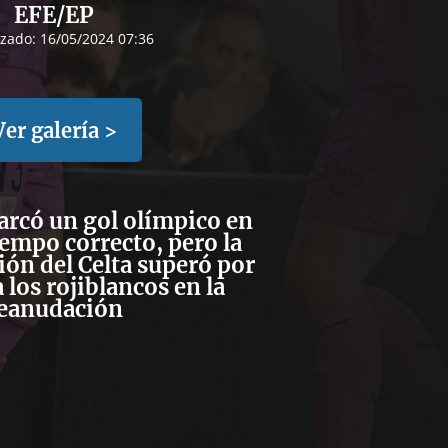
EFE/EP
izado:
16/05/2024 07:36
Ver galería >
rcó un gol olímpico en
empo correcto, pero la
ción del Celta superó por
 los rojiblancos en la
eanudación