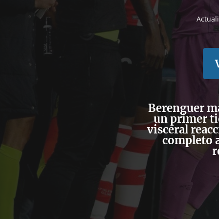
Actual
Berenguer ma
un primer ti
visceral reac
completo a
r