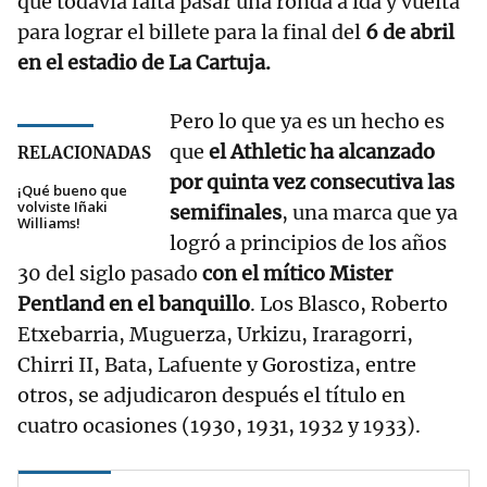
que todavía falta pasar una ronda a ida y vuelta
para lograr el billete para la final del
6 de abril
en el estadio de La Cartuja.
Pero lo que ya es un hecho es
que
el Athletic ha alcanzado
RELACIONADAS
por quinta vez consecutiva las
¡Qué bueno que
volviste Iñaki
semifinales
, una marca que ya
Williams!
logró a principios de los años
30 del siglo pasado
con el mítico Mister
Pentland en el banquillo
. Los Blasco, Roberto
Etxebarria, Muguerza, Urkizu, Iraragorri,
Chirri II, Bata, Lafuente y Gorostiza, entre
otros, se adjudicaron después el título en
cuatro ocasiones (1930, 1931, 1932 y 1933).