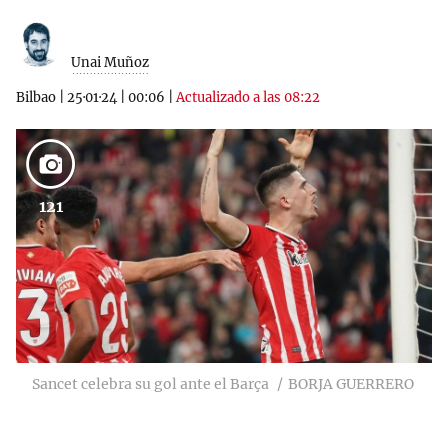
Unai Muñoz
Bilbao
|
25·01·24
|
00:06
|
Actualizado a las 08:22
121
Sancet celebra su gol ante el Barça
BORJA GUERRERO