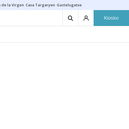
 de la Virgen
Casa Targaryen
Gaztelugatxe
Athletic
Aste Nagusia
C
Kiosko