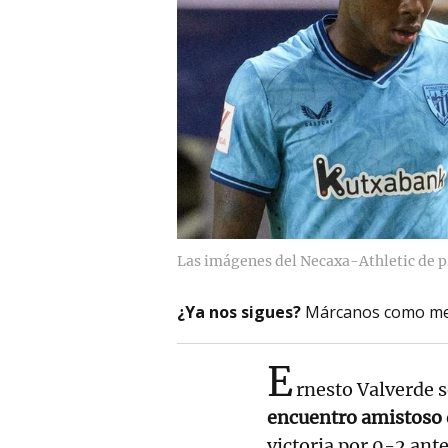
Las imágenes del Necaxa-Athletic de 
¿Ya nos sigues?
Márcanos como me
E
rnesto Valverde s
encuentro amistoso 
victoria por 0-2 ante