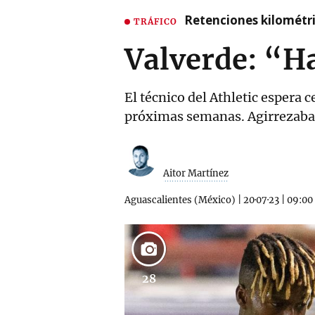
Retenciones kilométri
TRÁFICO
Valverde: “H
El técnico del Athletic espera 
próximas semanas. Agirrezabal
Aitor Martínez
Aguascalientes (México)
|
20·07·23
|
09:00
28