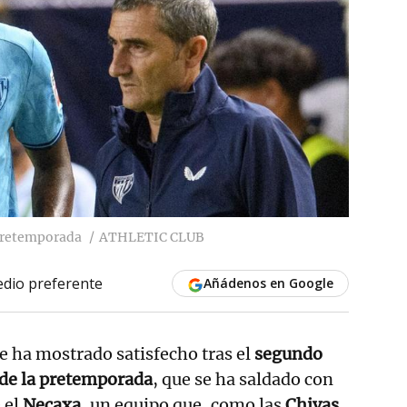
pretemporada
ATHLETIC CLUB
dio preferente
Añádenos en Google
e ha mostrado satisfecho tras el
segundo
de la pretemporada
, que se ha saldado con
 el
Necaxa
, un equipo que, como las
Chivas
,