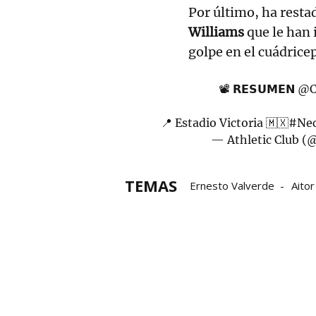
Por último, ha resta
Williams
que le han 
golpe en el cuádrice
📽️ 𝗥𝗘𝗦𝗨𝗠𝗘𝗡
@C
📍 Estadio Victoria 🇲🇽
#Nec
— Athletic Club (
TEMAS
Ernesto Valverde
Aito
Alex Petxarroman