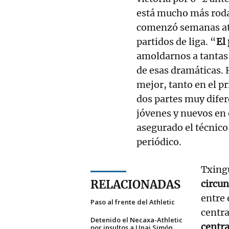
está mucho más rodad
comenzó semanas atr
partidos de liga. “
El
amoldarnos a tantas 
de esas dramáticas.
mejor, tanto en el 
dos partes muy dife
jóvenes y nuevos en
asegurado el técnico
periódico.
Txing
RELACIONADAS
circun
entre 
Paso al frente del Athletic
centra
Detenido el Necaxa-Athletic
centra
por insultos a Unai Simón