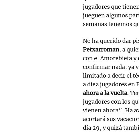
jugadores que tienen
jueguen algunos part
semanas tenemos que
No ha querido dar pi
Petxarroman
, a qui
con el Amorebieta y
confirmar nada, ya 
limitado a decir el 
a diez jugadores en 
ahora a la vuelta
. Te
jugadores con los qu
vienen ahora”. Ha a
acortará sus vacacio
día 29, y quizá tamb