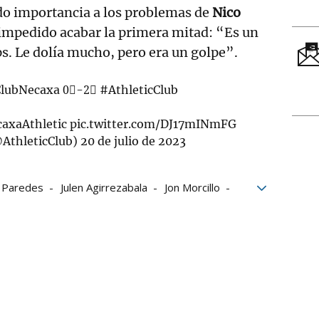
do importancia a los problemas de
Nico
impedido acabar la primera mitad: “Es un
ps. Le dolía mucho, pero era un golpe”.
lubNecaxa
0⃣-2⃣
#AthleticClub
axaAthletic
pic.twitter.com/DJ17mINmFG
@AthleticClub)
20 de julio de 2023
r Paredes
Julen Agirrezabala
Jon Morcillo