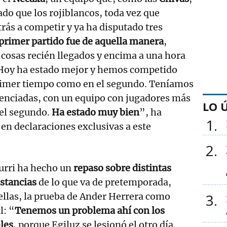
o que los rojiblancos, toda vez que
ás a competir y ya ha disputado tres
 primer partido fue de aquella manera
,
cosas recién llegados y encima a una hora
 Hoy ha estado mejor y hemos competido
primer tiempo como en el segundo. Teníamos
renciadas, con un equipo con jugadores más
LO 
 el segundo.
Ha estado muy bien
”, ha
1
 en declaraciones exclusivas a este
2
urri ha hecho un
repaso sobre distintas
stancias
de lo que va de pretemporada,
ellas, la prueba de Ander Herrera como
3
l: “
Tenemos un problema ahí con los
les
, porque Egiluz se lesionó el otro día.