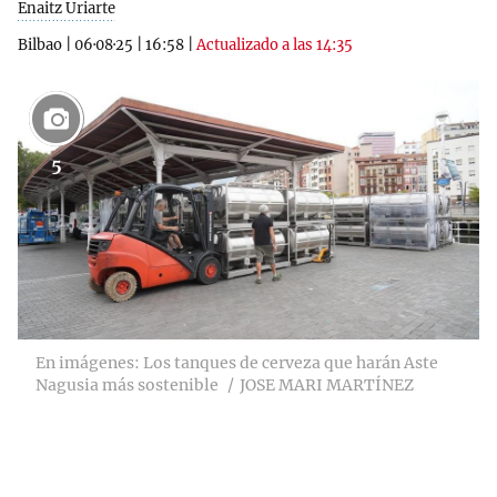
Enaitz Uriarte
Bilbao
|
06·08·25
|
16:58
|
Actualizado a las 14:35
5
En imágenes: Los tanques de cerveza que harán Aste
Nagusia más sostenible
JOSE MARI MARTÍNEZ