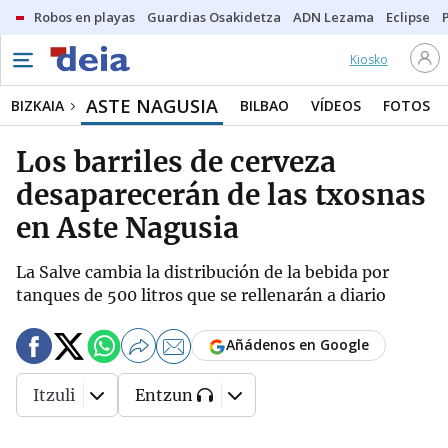
Robos en playas
Guardias Osakidetza
ADN Lezama
Eclipse
Kiosko
ASTE NAGUSIA
BIZKAIA
BILBAO
VÍDEOS
FOTOS
Los barriles de cerveza
desaparecerán de las txosnas
en Aste Nagusia
La Salve cambia la distribución de la bebida por
tanques de 500 litros que se rellenarán a diario
Añádenos en Google
Itzuli
Entzun