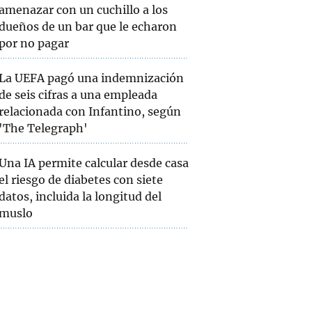
amenazar con un cuchillo a los
dueños de un bar que le echaron
por no pagar
La UEFA pagó una indemnización
de seis cifras a una empleada
relacionada con Infantino, según
'The Telegraph'
Una IA permite calcular desde casa
el riesgo de diabetes con siete
datos, incluida la longitud del
muslo