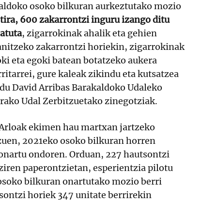
aldoko osoko bilkuran aurkeztutako mozio
tira, 600 zakarrontzi inguru izango ditu
atuta
, zigarrokinak ahalik eta gehien
anitzeko zakarrontzi horiekin, zigarrokinak
ki eta egoki batean botatzeko aukera
ritarrei, gure kaleak zikindu eta kutsatzea
i du David Arribas Barakaldoko Udaleko
rako Udal Zerbitzuetako zinegotziak.
 Arloak ekimen hau martxan jartzeko
uen, 2021eko osoko bilkuran horren
onartu ondoren. Orduan, 227 hautsontzi
ziren paperontzietan, esperientzia pilotu
osoko bilkuran onartutako mozio berri
ontzi horiek 347 unitate berrirekin