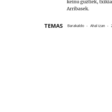
keinu guztiek, txikia
Arribasek.
TEMAS
Barakaldo
Ahal izan