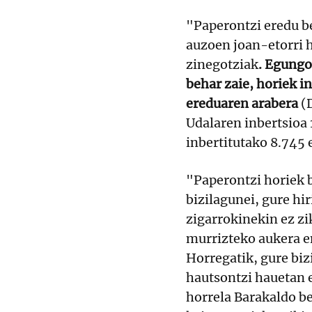
"Paperontzi eredu b
auzoen joan-etorri h
zinegotziak
. Egungo
behar zaie, horiek i
ereduaren arabera
(D
Udalaren inbertsioa
inbertitutako 8.745 
"Paperontzi horiek b
bizilagunei, gure hi
zigarrokinekin ez z
murrizteko aukera em
Horregatik, gure biz
hautsontzi hauetan er
horrela Barakaldo b