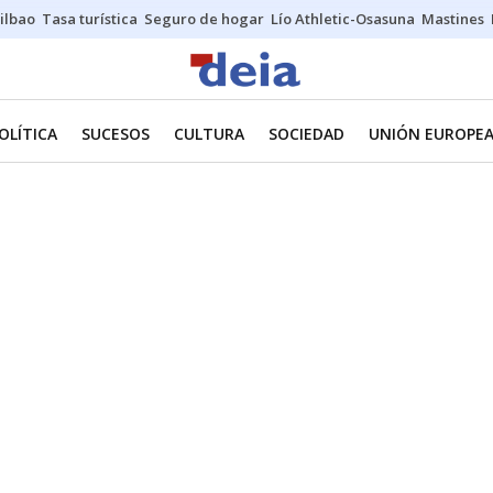
ilbao
Tasa turística
Seguro de hogar
Lío Athletic-Osasuna
Mastines
OLÍTICA
SUCESOS
CULTURA
SOCIEDAD
UNIÓN EUROPE