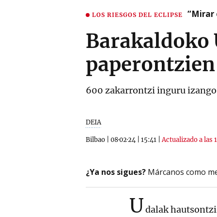
“Mirar 
LOS RIESGOS DEL ECLIPSE
Barakaldoko 
paperontzien
600 zakarrontzi inguru izango 
DEIA
Bilbao
|
08·02·24
|
15:41
|
Actualizado a las 
¿Ya nos sigues?
Márcanos como me
U
dalak hautsontz