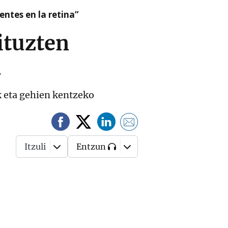
ntes en la retina”
ituzten
u
k eta gehien kentzeko
Itzuli
Entzun