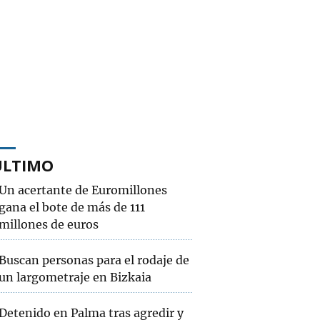
ÚLTIMO
Un acertante de Euromillones
gana el bote de más de 111
millones de euros
Buscan personas para el rodaje de
un largometraje en Bizkaia
Detenido en Palma tras agredir y