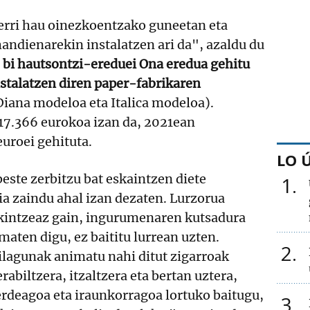
erri hau oinezkoentzako guneetan eta
andienarekin instalatzen ari da", azaldu du
 bi hautsontzi-ereduei Ona eredua gehitu
nstalatzen diren paper-fabrikaren
iana modeloa eta Italica modeloa).
 17.366 eurokoa izan da, 2021ean
euroei gehituta.
LO 
este zerbitzu bat eskaintzen diete
1
ria zaindu ahal izan dezaten. Lurzorua
ikintzeaz gain, ingurumenaren kutsadura
aten digu, ez baititu lurrean uzten.
2
ilagunak animatu nahi ditut zigarroak
abiltzera, itzaltzera eta bertan uztera,
erdeagoa eta iraunkorragoa lortuko baitugu,
3