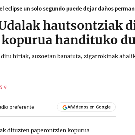
el eclipse un solo segundo puede dejar daños permane
Udalak hautsontziak d
 kopurua handituko d
ditu hiriak, auzoetan banatuta, zigarrokinak ahali
15:41
dio preferente
Añádenos en Google
iak dituzten paperontzien kopurua