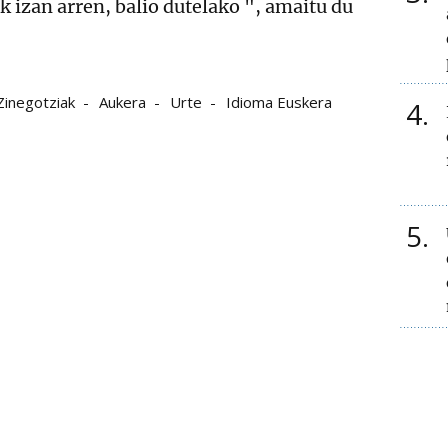
k izan arren, balio dutelako ", amaitu du
Zinegotziak
Aukera
Urte
Idioma Euskera
4
5