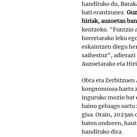
handituko du, Barak
bati erantzunez.
Guz
hiriak, auzoetan ban
kentzeko. "Funtzio 
horretarako leku ego
eskaintzen diegu her
saihestuz", adieraz
Auzoetarako eta Hiri
Obra eta Zerbitzuen
konpromisoa hartu z
inguruko mozio bat 
baino gehiago sartu 
gisa. Orain, 2023an 
baten ondoren, hauts
handituko dira.