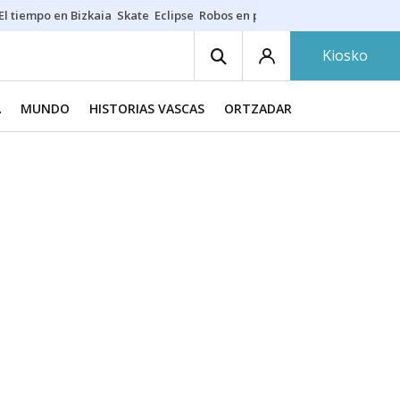
El tiempo en Bizkaia
Skate
Eclipse
Robos en playas
Guardias Osakide
Kiosko
A
MUNDO
HISTORIAS VASCAS
ORTZADAR