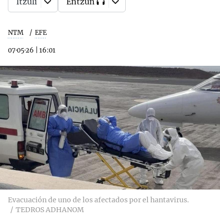
Itzuli
Entzun
NTM
EFE
07·05·26
|
16:01
Evacuación de uno de los afectados por el hantavirus.
TEDROS ADHANOM