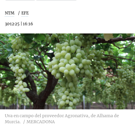
NTM
EFE
30·12·25
|
16:16
Uva en campo del proveedor Agronativa, de Alhama de
Murcia.
MERCADONA