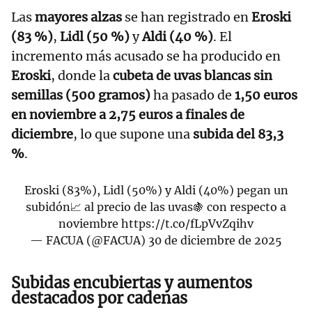
Las
mayores alzas
se han registrado en
Eroski
(83 %)
,
Lidl (50 %)
y
Aldi (40 %)
. El
incremento más acusado se ha producido en
Eroski
, donde la
cubeta de uvas blancas sin
semillas (500 gramos)
ha pasado de
1,50 euros
en noviembre a 2,75 euros a finales de
diciembre
, lo que supone una
subida del 83,3
%
.
Eroski (83%), Lidl (50%) y Aldi (40%) pegan un
subidón📈 al precio de las uvas🍇 con respecto a
noviembre
https://t.co/fLpVvZqihv
— FACUA (@FACUA)
30 de diciembre de 2025
Subidas encubiertas y aumentos
destacados por cadenas