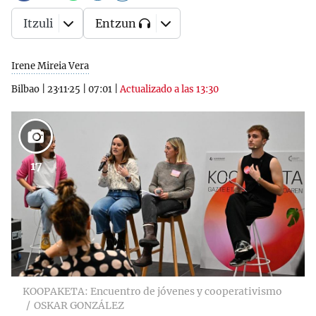
Itzuli
Entzun
Irene Mireia Vera
Bilbao
|
23·11·25
|
07:01
|
Actualizado a las 13:30
17
KOOPAKETA: Encuentro de jóvenes y cooperativismo
OSKAR GONZÁLEZ