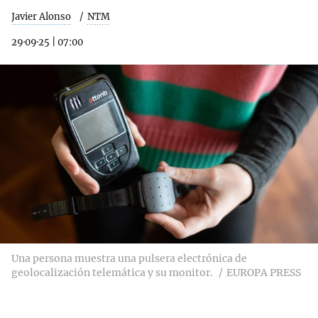
Javier Alonso
NTM
29·09·25
|
07:00
Una persona muestra una pulsera electrónica de
geolocalización telemática y su monitor.
EUROPA PRESS