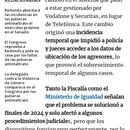
RELACIONADAS
a estar gestionado por
Redondo abordará
las incidencias en
Vodafone y Securitas, en lugar
las pulseras
antimaltrato el
de Telefónica. Este cambio
miércoles próximo
originó una
incidencia
en el Senado
temporal que impidió a policía
El Congreso
reprueba a
y jueces acceder a los datos de
Redondo y pide su
cese por los fallos
ubicación de los agresores
, lo
de las pulseras
antimaltrato
que provocó el sobreseimiento
temporal de algunos casos.
La delegada
contra la Violencia
de Género
comparece en el
Tanto la Fiscalía como el
Congreso por las
pulseras
Ministerio de Igualdad
señalan
antimaltrato
que el problema se solucionó a
finales de 2024 y solo afectó a algunos
procedimientos judiciale
s, pero que los
dispositivos funcionaron perfectamente, por lo