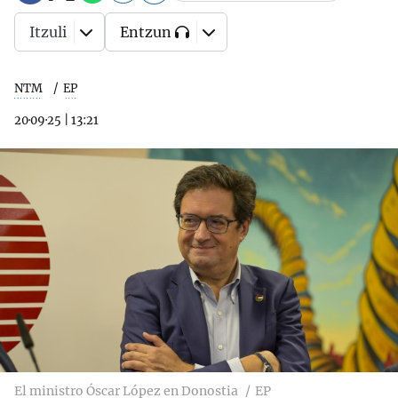
Itzuli
Entzun
NTM
EP
20·09·25
|
13:21
El ministro Óscar López en Donostia
EP