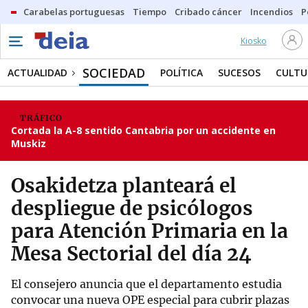
Carabelas portuguesas
Tiempo
Cribado cáncer
Incendios
P
Kiosko
SOCIEDAD
ACTUALIDAD
POLÍTICA
SUCESOS
CULTU
TRÁFICO
Cortada la A-8 sentido Cantabria por un accidente en
Muskiz
Osakidetza planteará el
despliegue de psicólogos
para Atención Primaria en la
Mesa Sectorial del día 24
El consejero anuncia que el departamento estudia
convocar una nueva OPE especial para cubrir plazas