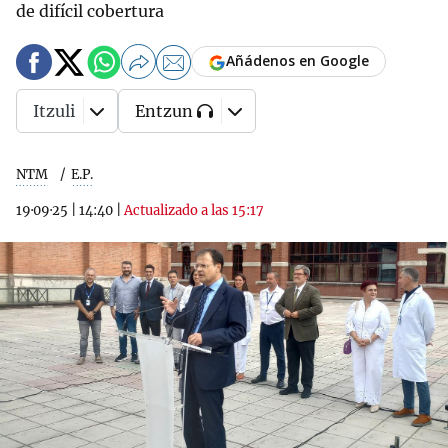
de difícil cobertura
Añádenos en Google
Itzuli
Entzun
NTM
E.P.
19·09·25
|
14:40
|
Actualizado a las 15:17