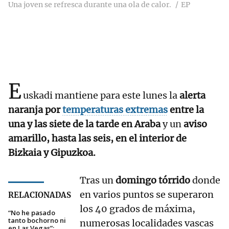
Una joven se refresca durante una ola de calor.
EP
E
uskadi mantiene para este lunes la
alerta
naranja por
temperaturas extremas
entre la
una y las siete de la tarde en Araba
y un
aviso
amarillo, hasta las seis, en el interior de
Bizkaia y Gipuzkoa.
Tras un
domingo tórrido
donde
en varios puntos se superaron
RELACIONADAS
los 40 grados de máxima,
“No he pasado
tanto bochorno ni
numerosas localidades vascas
en Las Vegas”: