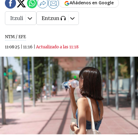
Añádenos en Google
Itzuli
Entzun
NTM / EFE
11·08·25
|
11:16
|
Actualizado a las 11:18