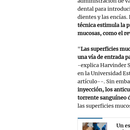
administración de v
dental para introduci
dientes y las encías
técnica estimula la 
mucosas, como el rev
"
Las superficies mu
una vía de entrada p
-explica Harvinder S
en la Universidad Est
artículo--. Sin emba
inyección, los antic
torrente sanguíneo d
las superficies muco
Un es