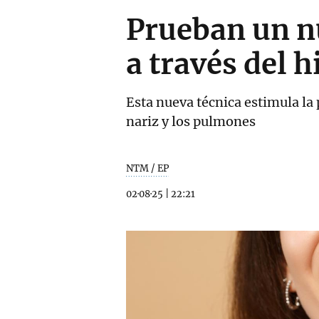
Prueban un n
a través del h
Esta nueva técnica estimula la
nariz y los pulmones
NTM / EP
02·08·25
|
22:21