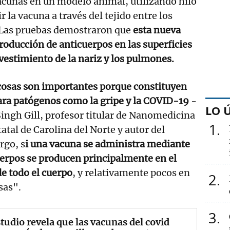
acunas en un modelo animal, utilizando hilo
r la vacuna a través del tejido entre los
. Las pruebas demostraron que
esta nueva
producción de anticuerpos en las superficies
estimiento de la nariz y los pulmones.
cosas son importantes porque constituyen
ara patógenos como la gripe y la COVID-19
-
LO 
ingh Gill, profesor titular de Nanomedicina
1
atal de Carolina del Norte y autor del
rgo, s
i una vacuna se administra mediante
uerpos se producen principalmente en el
e todo el cuerpo
, y relativamente pocos en
2
sas".
3
tudio revela que las vacunas del covid