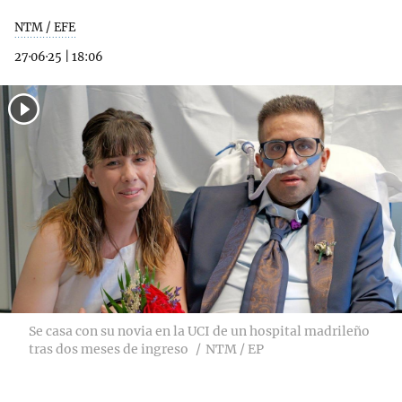
NTM / EFE
27·06·25
|
18:06
Se casa con su novia en la UCI de un hospital madrileño
tras dos meses de ingreso
NTM / EP