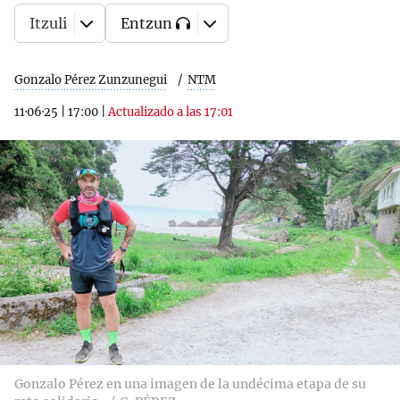
Itzuli
Entzun
Gonzalo Pérez Zunzunegui
NTM
11·06·25
|
17:00
|
Actualizado a las 17:01
Gonzalo Pérez en una imagen de la undécima etapa de su