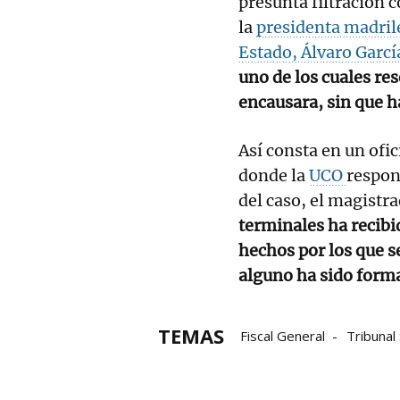
presunta filtración 
la
presidenta madril
Estado, Álvaro Garcí
uno de los cuales re
encausara, sin que h
Así consta en un ofic
donde la
UCO
respon
del caso, el magistr
terminales ha recibi
hechos por los que se
alguno ha sido forma
TEMAS
Fiscal General
Tribuna
novio
Isabel Díaz Ayus