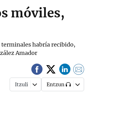
os móviles,
 terminales habría recibido,
onzález Amador
Itzuli
Entzun