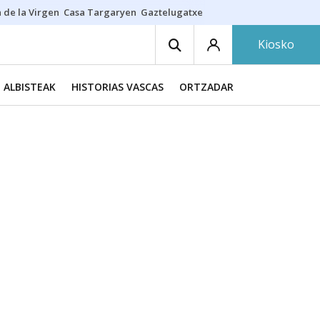
 de la Virgen
Casa Targaryen
Gaztelugatxe
Athletic
Aste Nagusia
C
Kiosko
ALBISTEAK
HISTORIAS VASCAS
ORTZADAR