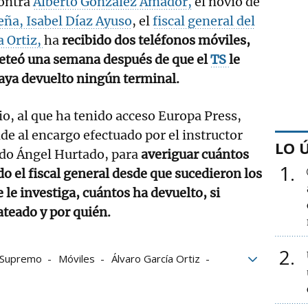
contra
Alberto González Amador,
el novio de
eña, Isabel Díaz Ayuso
, el
fiscal general del
a Ortiz,
ha
recibido dos teléfonos móviles,
seteó una semana después de que el
TS
le
aya devuelto ningún terminal.
io, al que ha tenido acceso Europa Press,
de al encargo efectuado por el instructor
LO 
ado Ángel Hurtado, para
averiguar cuántos
1
do el fiscal general desde que sucedieron los
 le investiga, cuántos ha devuelto, si
teado y por quién.
2
l Supremo
Móviles
Álvaro García Ortiz
o