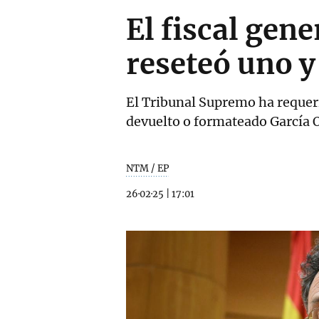
El fiscal gene
reseteó uno y
El Tribunal Supremo ha requeri
devuelto o formateado García O
NTM / EP
26·02·25
|
17:01