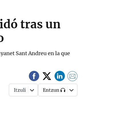
idó tras un
o
yanet Sant Andreu en la que
Itzuli
Entzun