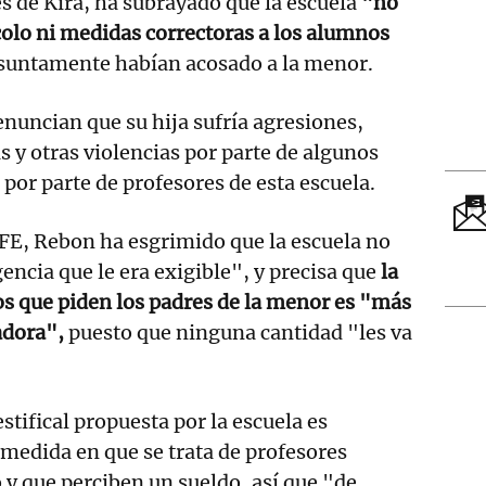
s de Kira, ha subrayado que la escuela
"no
olo ni medidas correctoras a los alumnos
suntamente habían acosado a la menor.
enuncian que su hija sufría agresiones,
s y otras violencias por parte de algunos
por parte de profesores de esta escuela.
FE, Rebon ha esgrimido que la escuela no
encia que le era exigible", y precisa que
la
os que piden los padres de la menor es "más
adora",
puesto que ninguna cantidad "les va
.
estifical propuesta por la escuela es
 medida en que se trata de profesores
o y que perciben un sueldo, así que "de