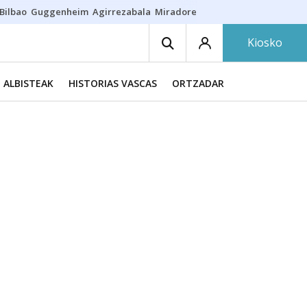
Bilbao
Guggenheim
Agirrezabala
Miradores en Bilbao
Arrese
Sequí
Kiosko
ALBISTEAK
HISTORIAS VASCAS
ORTZADAR