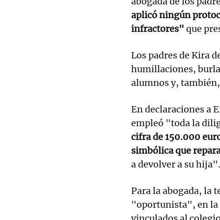
abogada de los padre
aplicó ningún protoc
infractores"
que pre
Los padres de Kira d
humillaciones, burla
alumnos y, también, 
En declaraciones a E
empleó "toda la dilig
cifra de 150.000 eur
simbólica que repar
a devolver a su hija"
Para la abogada, la t
"oportunista", en la
vinculados al colegi