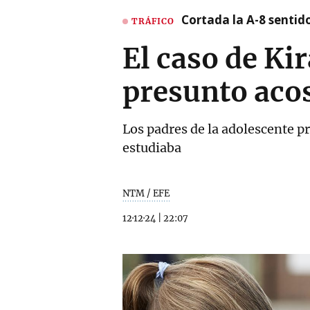
Cortada la A-8 sentid
TRÁFICO
El caso de Ki
presunto acoso
Los padres de la adolescente 
estudiaba
NTM / EFE
12·12·24
|
22:07