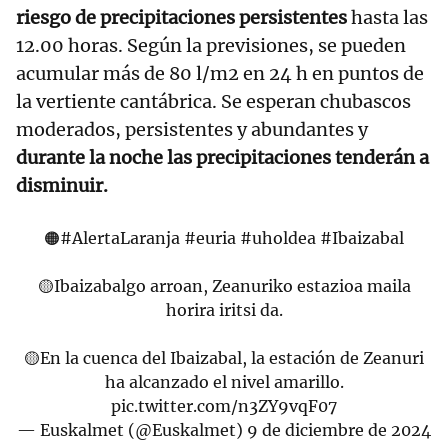
riesgo de precipitaciones persistentes
hasta las
12.00 horas. Según la previsiones, se pueden
acumular más de 80 l/m2 en 24 h en puntos de
la vertiente cantábrica. Se esperan chubascos
moderados, persistentes y abundantes y
durante la noche las precipitaciones tenderán a
disminuir.
🟠
#AlertaLaranja
#euria
#uholdea
#Ibaizabal
🟡Ibaizabalgo arroan, Zeanuriko estazioa maila
horira iritsi da.
🟡En la cuenca del Ibaizabal, la estación de Zeanuri
ha alcanzado el nivel amarillo.
pic.twitter.com/n3ZY9vqF07
— Euskalmet (@Euskalmet)
9 de diciembre de 2024