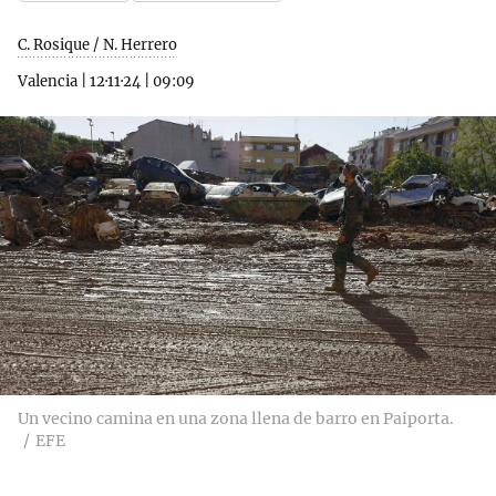
C. Rosique / N. Herrero
Valencia
|
12·11·24
|
09:09
Un vecino camina en una zona llena de barro en Paiporta.
EFE