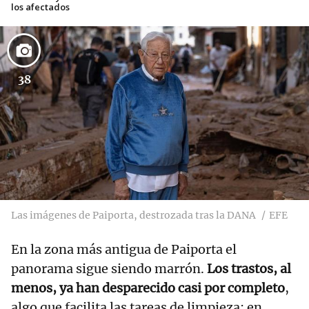
los afectados
38
Las imágenes de Paiporta, destrozada tras la DANA
EFE
En la zona más antigua de Paiporta el
panorama sigue siendo marrón.
Los trastos, al
menos, ya han desparecido casi por completo
,
algo que facilita las tareas de limpieza; en