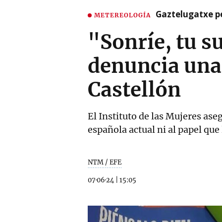
Gaztelugatxe pe
METEREOLOGÍA
"Sonríe, tu s
denuncia una
Castellón
El Instituto de las Mujeres ase
española actual ni al papel que
NTM / EFE
07·06·24
|
15:05