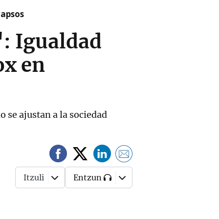
lapsos
": Igualdad
ox en
o se ajustan a la sociedad
Itzuli
Entzun