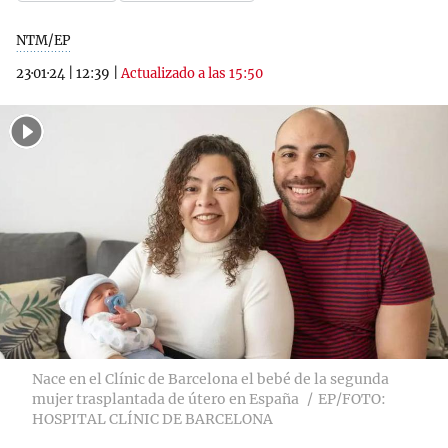
NTM/EP
23·01·24
|
12:39
|
Actualizado a las 15:50
Nace en el Clínic de Barcelona el bebé de la segunda
mujer trasplantada de útero en España
EP/FOTO:
HOSPITAL CLÍNIC DE BARCELONA