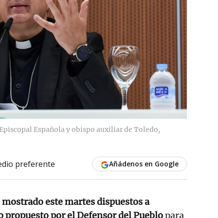
 Episcopal Española y obispo auxiliar de Toledo,
dio preferente
Añádenos en Google
n mostrado este martes dispuestos a
do propuesto por el Defensor del Pueblo
para