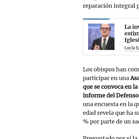
reparación integral 
La in
estim
Igles
Lucía E
Los obispos han com
participar en una
Asa
que se convoca en la 
informe del Defenso
una encuesta en la q
edad revela que ha s
% por parte de un sa
Preguntado por si la 