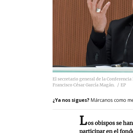
El secretario general de la Conferencia
Francisco César García Magán.
EP
¿Ya nos sigues?
Márcanos como me
L
os obispos se ha
participar en el fon