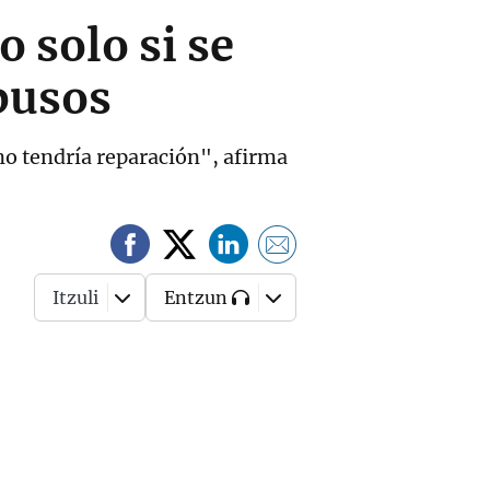
o solo si se
busos
 no tendría reparación", afirma
Itzuli
Entzun