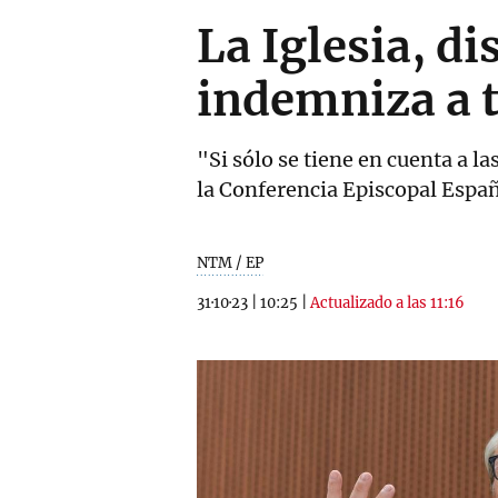
La Iglesia, di
indemniza a t
"Si sólo se tiene en cuenta a l
la Conferencia Episcopal Espa
NTM / EP
31·10·23
|
10:25
|
Actualizado a las 11:16