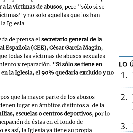
 a la víctimas de abusos
, pero "sólo si se
víctimas" y no solo aquellas que los han
la Iglesia.
ueda de prensa el
secretario general de la
al Española (CEE), César García Magán,
ue todas las víctimas de abusos sexuales
LO 
ento y reparación.
"Si sólo se tiene en
 en la Iglesia, el 90% quedaría excluido y no
1
2
pos que la mayor parte de los abusos
ienen lugar en ámbitos distintos al de la
milias, escuelas o centros deportivos
, por lo
icipación de éstas en el fondo de
3
es así, la Iglesia ya tiene su propia