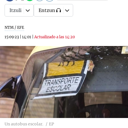
Itzuli
Entzun
NTM / EFE
15·09·23
|
14:01
|
Actualizado a las 14:20
Un autobus escolar.
EP