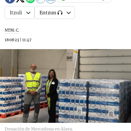
Itzuli
Entzun
NTM. C.
18·08·23
|
11:47
Donación de Mercadona en Álava.