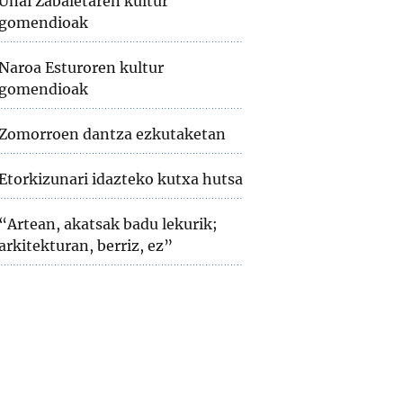
Unai Zabaletaren kultur
gomendioak
Naroa Esturoren kultur
gomendioak
Zomorroen dantza ezkutaketan
Etorkizunari idazteko kutxa hutsa
“Artean, akatsak badu lekurik;
arkitekturan, berriz, ez”