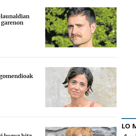
elaunaldian
n garenon
r gomendioak
LO 
ri buruz hitz