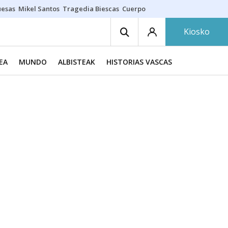
uesas
Mikel Santos
Tragedia Biescas
Cuerpo ría
Inmigración Bizkaia
Kiosko
EA
MUNDO
ALBISTEAK
HISTORIAS VASCAS