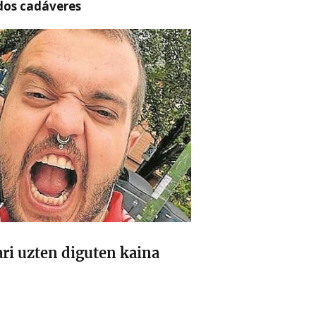
 dos cadáveres
ri uzten diguten kaina