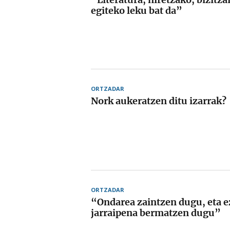
egiteko leku bat da”
ORTZADAR
Nork aukeratzen ditu izarrak?
ORTZADAR
“Ondarea zaintzen dugu, eta 
jarraipena bermatzen dugu”