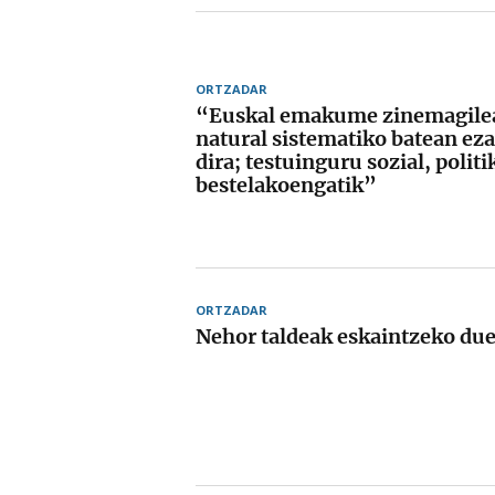
ORTZADAR
“Euskal emakume zinemagil
natural sistematiko batean ez
dira; testuinguru sozial, polit
bestelakoengatik”
ORTZADAR
Nehor taldeak eskaintzeko due