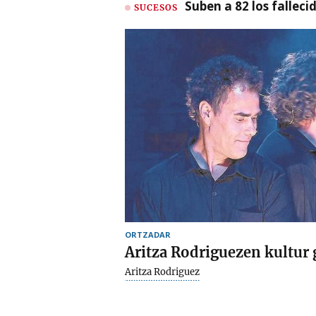
Suben a 82 los fallec
SUCESOS
ORTZADAR
Aritza Rodriguezen kultu
Aritza Rodriguez