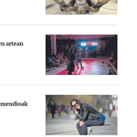
n artean
gomendioak