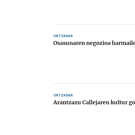
ORTZADAR
Osasunaren negozioa harmaile
ORTZADAR
Arantzazu Callejaren kultur 