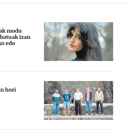
eak modu
abatuak izan
iko edo
n hori