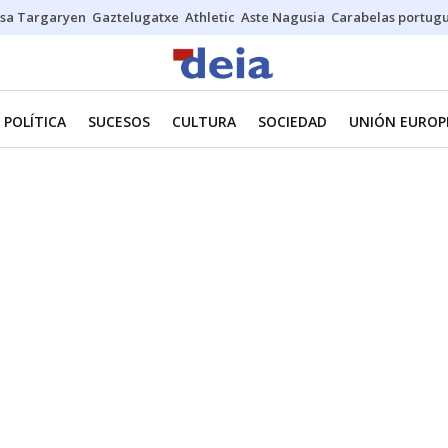
sa Targaryen
Gaztelugatxe
Athletic
Aste Nagusia
Carabelas portug
POLÍTICA
SUCESOS
CULTURA
SOCIEDAD
UNIÓN EUROP