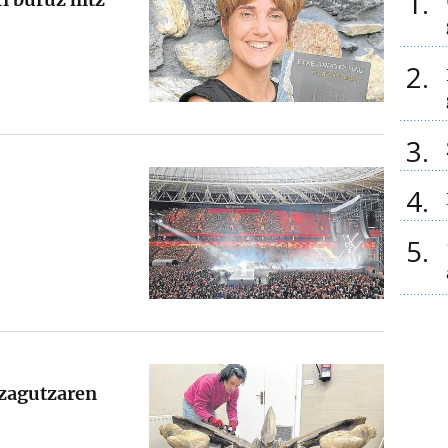
1
2
3
4
5
ezagutzaren