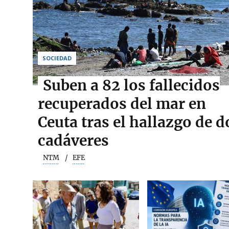
SOCIEDAD
Suben a 82 los fallecidos
recuperados del mar en
Ceuta tras el hallazgo de d
cadáveres
NTM
EFE