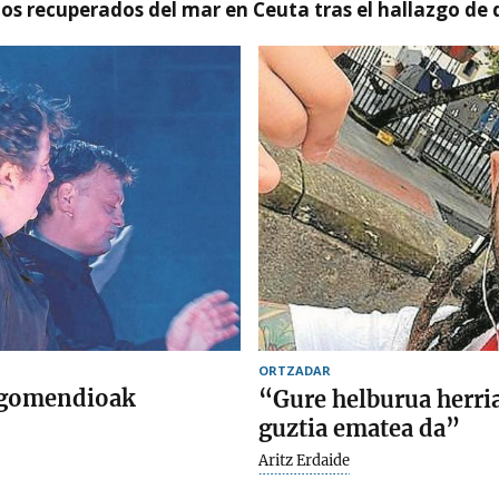
idos recuperados del mar en Ceuta tras el hallazgo de
ORTZADAR
r gomendioak
“Gure helburua herria
guztia ematea da”
Aritz Erdaide