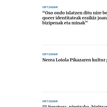
ORTZADAR
“Oso ondo islatzen ditu nire b
queer identitateak eraikiz joa
bizipenak eta minak”
ORTZADAR
Nerea Loiola Pikazaren kultu
ORTZADAR
“Literatura, niretzako, bizitza