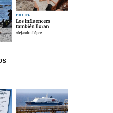
CULTURA
Los influencers
también lloran
Alejandro López
os