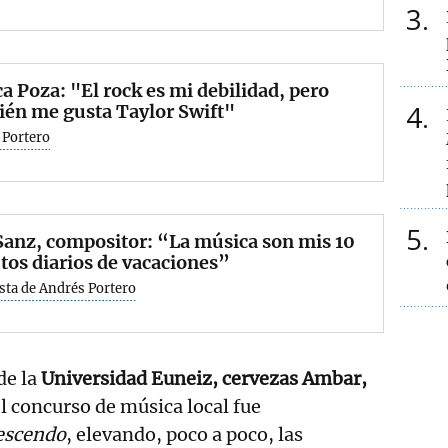
3
ca Poza: "El rock es mi debilidad, pero
4
én me gusta Taylor Swift"
 Portero
5
Sanz, compositor: “La música son mis 10
os diarios de vacaciones”
sta de Andrés Portero
de la
Universidad Euneiz, cervezas Ambar,
l concurso de música local fue
rescendo
, elevando, poco a poco, las