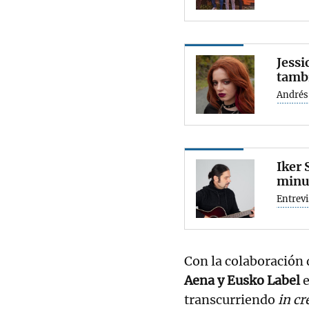
Jessi
tambi
Andrés
Iker 
minut
Entrevi
Con la colaboración 
Aena y Eusko Label
e
transcurriendo
in c