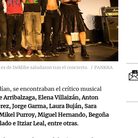
es de Deklibe saludaron tras el concierto.
PANKRA
ían, se encontraban el crítico musical
e Arribalzaga, Elena Villaizán, Anton
rez, Jorge Garma, Laura Buján, Sara
, Mikel Purroy, Miguel Hernando, Begoña
do e Itziar Leal, entre otras.