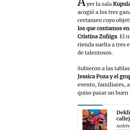
A
yer la sala
Kupula
acogió a los tres g
certamen cuyo objet
los que contamos en
Cristina Zuñiga
. El 
rienda suelta a tres
de talentosos.
Subieron a las tablas
Jessica Poza y el gr
evento, familiares, 
quiso pasar un buen 
Dekli
calle
Andrés