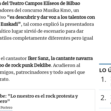
 del Teatro Campos Elíseos de Bilbao
anadores del concurso Musika Km0, un
ivo
"es descubrir y dar voz a los talentos con
 Euskadi”
, tal como explicó la presentadora
mítico lugar sirvió de escenario para dar
 estilos completamente diferentes pero igual
 el cantautor
Iker Sanz, la cantante navarra
upo de rock punk Deklibe
. Acudieron al
LO 
amigos, patrocinadores y todo aquel que
1
rato.
2
be: "Lo nuestro es el rock protesta y
jero"
 Portero