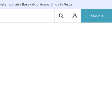
retemporada Barakaldo
Asunción de la Virgen
Casa Targaryen
Gazt
Kiosko