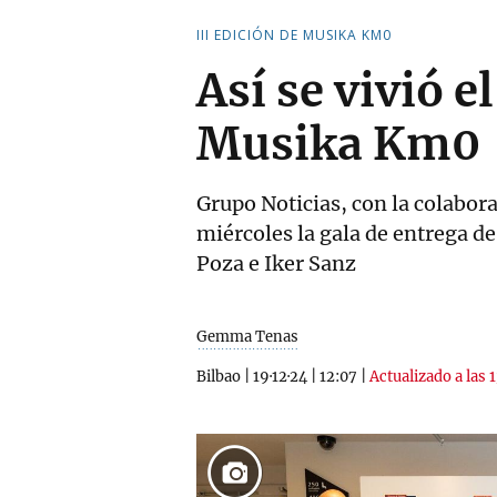
III EDICIÓN DE MUSIKA KM0
Así se vivió e
Musika Km0
Grupo Noticias, con la colabor
miércoles la gala de entrega d
Poza e Iker Sanz
Gemma Tenas
Bilbao
|
19·12·24
|
12:07
|
Actualizado a las 1