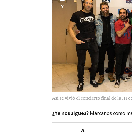
7
Así se vivió el concierto final de la II
¿Ya nos sigues?
Márcanos como me