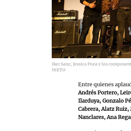
Iker Sanz, Jessica Poza y los component
NIETO
Entre quienes aplaud
Andrés Portero, Leir
Ilarduya, Gonzalo Pé
Cabrera, Alatz Ruiz
Nanclares, Ana Regala