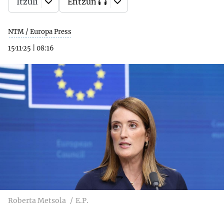
Itzuli
Entzun
NTM / Europa Press
15·11·25
|
08:16
Roberta Metsola
E.P.