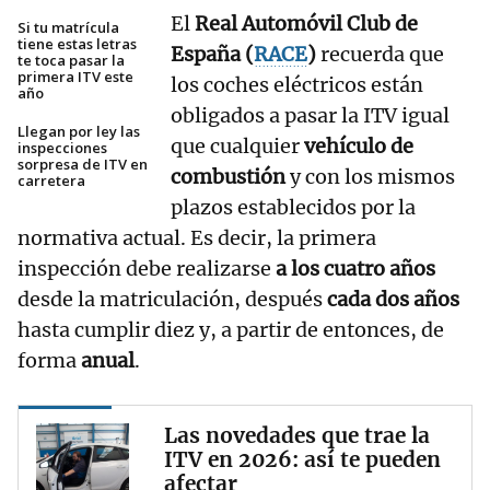
El
Real Automóvil Club de
Si tu matrícula
tiene estas letras
España (
RACE
)
recuerda que
te toca pasar la
primera ITV este
los coches eléctricos están
año
obligados a pasar la ITV igual
Llegan por ley las
que cualquier
vehículo de
inspecciones
sorpresa de ITV en
combustión
y con los mismos
carretera
plazos establecidos por la
normativa actual. Es decir, la primera
inspección debe realizarse
a los cuatro años
desde la matriculación, después
cada dos años
hasta cumplir diez y, a partir de entonces, de
forma
anual
.
Las novedades que trae la
ITV en 2026: así te pueden
afectar