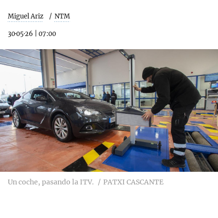
Miguel Ariz
NTM
30·05·26
|
07:00
Un coche, pasando la ITV.
PATXI CASCANTE