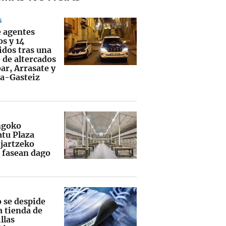
S
 agentes
os y 14
idos tras una
 de altercados
ar, Arrasate y
ia-Gasteiz
ngoko
tu Plaza
 jartzeko
 fasean dago
o se despide
a tienda de
llas