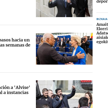
depor
BIZKAIA
Amait
Elorr
Adats
aisia
pasos hacia un
egoki
ras semanas de
ción a 'Alvise'
l a instancias