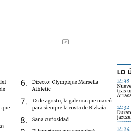
LO 
6
14:38
del
Directo: Olympique Marsella-
Nueve
 de
Athletic
tras u
Arrasa
7
12 de agosto, la galerna que marcó
14:32
l que
para siempre la costa de Bizkaia
Duran
jartz
8
Sana curiosidad
su
14:24
El lapurtarra que conquistó