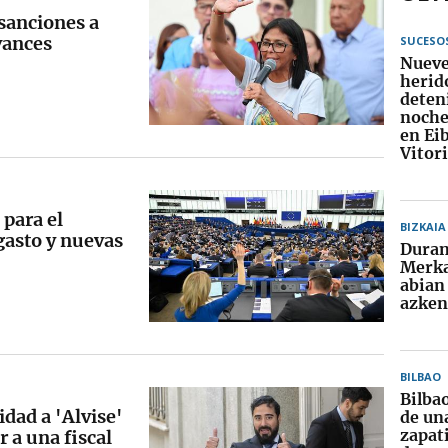
sanciones a
vances
SUCESO
Nueve
herid
deten
noche
en Eib
Vitor
 para el
BIZKAIA
gasto y nuevas
Dura
Merka
abian
azken
BILBAO
Bilba
dad a 'Alvise'
de un
zapati
 a una fiscal