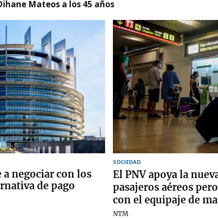
Oihane Mateos a los 45 años
SOCIEDAD
 a negociar con los
El PNV apoya la nueva
ernativa de pago
pasajeros aéreos pero 
con el equipaje de m
NTM