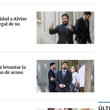
idad a Alvise
egal de su
z levantar la
so de acoso
ÚLT