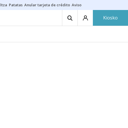
ltza
Patatas
Anular tarjeta de crédito
Aviso amarillo
Voluntariado en
Kiosko