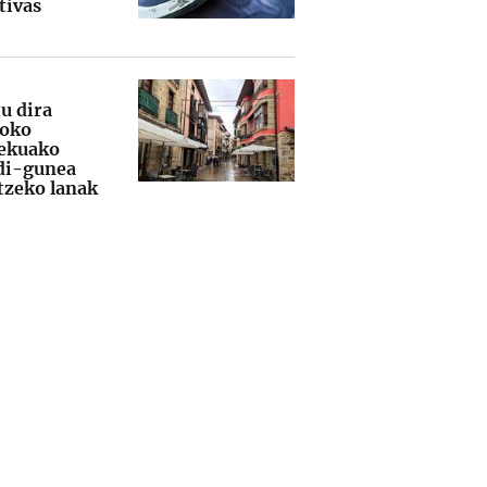
tivas
u dira
ioko
ekuako
ldi-gunea
tzeko lanak