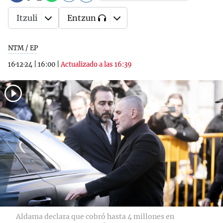
Itzuli
Entzun
NTM / EP
16·12·24
|
16:00
|
Actualizado a las 16:39
Aldama declara que cobró hasta 4 millones en