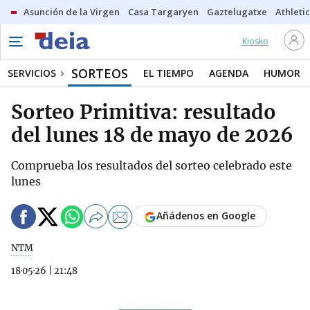
Asunción de la Virgen
Casa Targaryen
Gaztelugatxe
Athletic
Kiosko
SORTEOS
SERVICIOS
EL TIEMPO
AGENDA
HUMOR
Sorteo Primitiva: resultado
del lunes 18 de mayo de 2026
Comprueba los resultados del sorteo celebrado este
lunes
Añádenos en Google
NTM
18·05·26
|
21:48