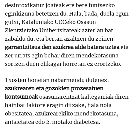
desintoxikatuz joateak ere bere funtsezko
eginkizuna betetzen du. Hala, bada, duela egun
gutxi, Kataluniako UOCeko Osasun
Zientzietako Unibertsitateak azterlan bat
zabaldu du, eta bertan azaltzen du zeinen
garrantzitsua den azukrea alde batera uztea
eta
zer urrats egin behar diren mendekotasuna
sortzen duen elikagai horretan ez erortzeko.
Txosten honetan nabarmendu dutenez,
azukrearen eta gozokien prozesatuen
kontsumoak
osasunarentzat kaltegarriak diren
hainbat faktore eragin ditzake, hala nola
obesitatea, azukrearekiko mendekotasuna,
antsietatea edo 2. motako diabetesa.