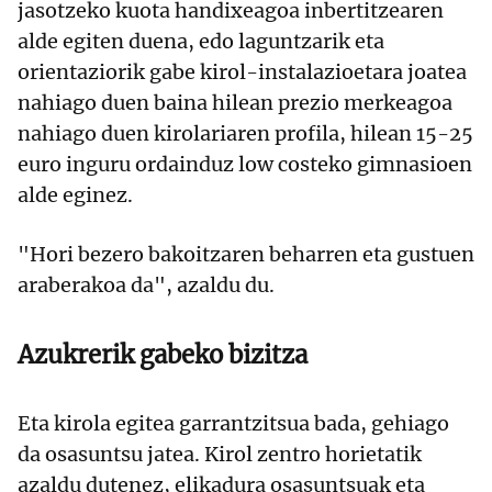
jasotzeko kuota handixeagoa inbertitzearen
alde egiten duena, edo laguntzarik eta
orientaziorik gabe kirol-instalazioetara joatea
nahiago duen baina hilean prezio merkeagoa
nahiago duen kirolariaren profila, hilean 15-25
euro inguru ordainduz low costeko gimnasioen
alde eginez.
"Hori bezero bakoitzaren beharren eta gustuen
araberakoa da", azaldu du.
Azukrerik gabeko bizitza
Eta kirola egitea garrantzitsua bada, gehiago
da osasuntsu jatea. Kirol zentro horietatik
azaldu dutenez, elikadura osasuntsuak eta