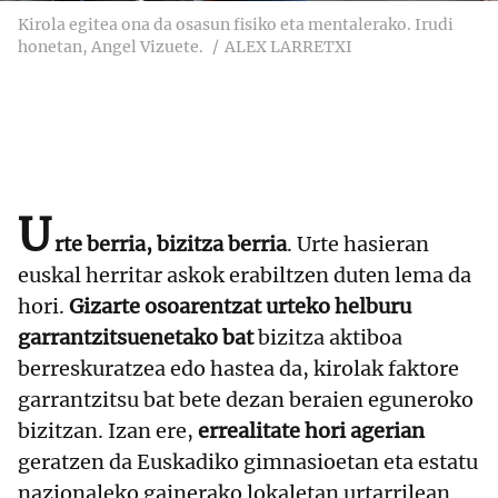
Kirola egitea ona da osasun fisiko eta mentalerako. Irudi
honetan, Angel Vizuete.
ALEX LARRETXI
U
rte berria, bizitza berria
. Urte hasieran
euskal herritar askok erabiltzen duten lema da
hori.
Gizarte osoarentzat urteko helburu
garrantzitsuenetako bat
bizitza aktiboa
berreskuratzea edo hastea da, kirolak faktore
garrantzitsu bat bete dezan beraien eguneroko
bizitzan. Izan ere,
errealitate hori agerian
geratzen da Euskadiko gimnasioetan eta estatu
nazionaleko gainerako lokaletan urtarrilean