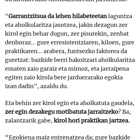
"
Garrantzitsua da lehen hilabeteetan
laguntza
eta aholkularitza jasotzea, jakin dezagun zer
kirol egin behar dugun, zer pisurekin, zenbat
denboraz... gure erresistentziaren, kiloen, gure
praktikaren... arabera, funtsezko faktorea da
guretzat: bazkide berri bakoitzari aholkularitza
ematen zaio garaiz eta mimoz, eta jarraipena
egiten zaio kirola bere jarduerarako egokia
izan dadin", azaldu du.
Eta behin zer kirol egin eta aholkatuta gaudela,
zer egin dezakegu motibatuta jarraitzeko
? Ba,
zalantzarik gabe,
kirol hori praktikan jartzea.
“Egokiena maiz entrenatzea da; gure bazkide