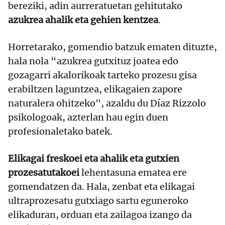
bereziki, adin aurreratuetan gehitutako
azukrea ahalik eta gehien kentzea
.
Horretarako, gomendio batzuk ematen dituzte,
hala nola “azukrea gutxituz joatea edo
gozagarri akalorikoak tarteko prozesu gisa
erabiltzen laguntzea, elikagaien zapore
naturalera ohitzeko", azaldu du Díaz Rizzolo
psikologoak, azterlan hau egin duen
profesionaletako batek.
Elikagai freskoei eta ahalik eta gutxien
prozesatutakoei
lehentasuna ematea ere
gomendatzen da. Hala, zenbat eta elikagai
ultraprozesatu gutxiago sartu eguneroko
elikaduran, orduan eta zailagoa izango da