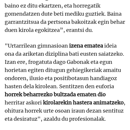
baino ez ditu ekartzen, eta horregatik
gomendatzen dute beti mediku guztiek. Baina
garrantzitsua da pertsona bakoitzak egin behar
duen kirola egokitzea”, erantsi du.
"Urtarrilean gimnasioan
izena ematea
ideia
ona da ariketan diziplina bati eusten saiatzeko.
Izan ere, frogatuta dago Gabonak eta egun
horietan egiten ditugun gehiegikeriak amaitu
ondoren, ilusio eta positibotasun handiagoz
hasten dela kirolean. Sentitzen den euforia
horrek beharrezko bultzada ematen dio
herritar askori
kirolarekin hastera animatzeko
,
ohitura horrek urte osoan iraun dezan sentituz
eta desiratuz", azaldu du profesionalak.