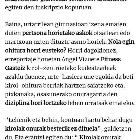
egiten den inskripzio kopuruan.
Baina, urtarrilean gimnasioan izena ematen
duten
pertsona horietako askok
otsailean edo
martxoan uzten dituzte asmo horiek.
Nola egin
ohitura horri eusteko?
Horri dagokionez,
erreportaje honetan Angel Vizuete
Fitness
Gasteiz
kirol-zentroetako kudeatzaileak
azaldu duenez, urte-hasiera une egokia da beti
kirol-ohitura berriak hartzen saiatzeko eta,
pixkanaka, osasunerako onuragarria den
diziplina hori lortzeko
lehen urratsak emateko.
"Lehenik eta behin, kontuan hartu behar dugu
kirolak onurak besterik ez dituela
”, galdetzen
du. Eta erantsi egiten du: “ Kirolak onurak