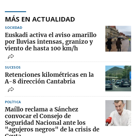
MÁS EN ACTUALIDAD
SOCIEDAD
Euskadi activa el aviso amarillo
por lluvias intensas, granizo y
viento de hasta 100 km/h
SUCESOS
Retenciones kilométricas en la
A-8 dirección Cantabria
POLÍTICA
Maíllo reclama a Sánchez
convocar el Consejo de
Seguridad Nacional ante los
"agujeros negros" de la crisis de