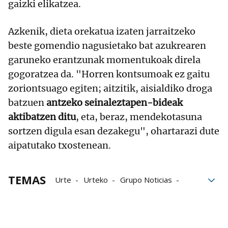
gaizki elikatzea.
Azkenik, dieta orekatua izaten jarraitzeko
beste gomendio nagusietako bat azukrearen
garuneko erantzunak momentukoak direla
gogoratzea da. "Horren kontsumoak ez gaitu
zoriontsuago egiten; aitzitik, aisialdiko droga
batzuen
antzeko seinaleztapen-bideak
aktibatzen ditu
, eta, beraz, mendekotasuna
sortzen digula esan dezakegu", ohartarazi dute
aipatutako txostenean.
TEMAS
Urte
Urteko
Grupo Noticias
Erabiltzen