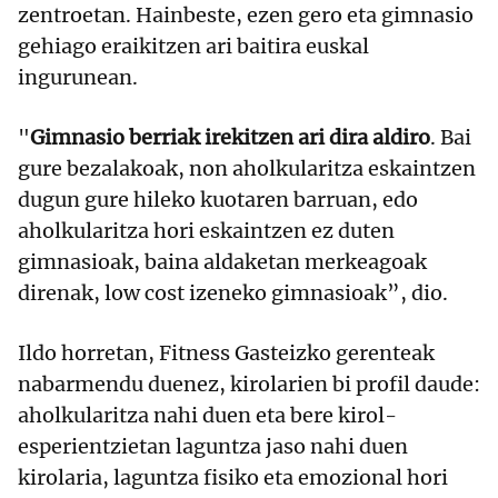
zentroetan. Hainbeste, ezen gero eta gimnasio
gehiago eraikitzen ari baitira euskal
ingurunean.
"
Gimnasio berriak irekitzen ari dira aldiro
. Bai
gure bezalakoak, non aholkularitza eskaintzen
dugun gure hileko kuotaren barruan, edo
aholkularitza hori eskaintzen ez duten
gimnasioak, baina aldaketan merkeagoak
direnak, low cost izeneko gimnasioak”, dio.
Ildo horretan, Fitness Gasteizko gerenteak
nabarmendu duenez, kirolarien bi profil daude:
aholkularitza nahi duen eta bere kirol-
esperientzietan laguntza jaso nahi duen
kirolaria, laguntza fisiko eta emozional hori