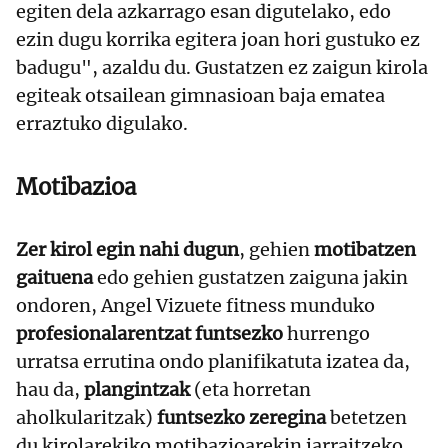
egiten dela azkarrago esan digutelako, edo
ezin dugu korrika egitera joan hori gustuko ez
badugu", azaldu du. Gustatzen ez zaigun kirola
egiteak otsailean gimnasioan baja ematea
erraztuko digulako.
Motibazioa
Zer kirol egin nahi dugun
, gehien
motibatzen
gaituena
edo gehien gustatzen zaiguna jakin
ondoren, Angel Vizuete fitness munduko
profesionalarentzat funtsezko
hurrengo
urratsa errutina ondo planifikatuta izatea da,
hau da,
plangintzak
(eta horretan
aholkularitzak)
funtsezko zeregina
betetzen
du kirolarekiko motibazioarekin jarraitzeko.