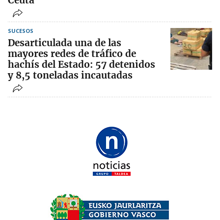
Ceuta
SUCESOS
Desarticulada una de las
mayores redes de tráfico de
hachís del Estado: 57 detenidos
y 8,5 toneladas incautadas