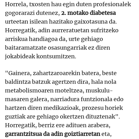
Horrela, txosten hau egin duten profesionalek
gogorarazi dutenez,
2. motako diabetesa
urteetan isilean hazitako gaixotasuna da.
Horregatik, adin aurreratuetan sufritzeko
arriskua handiagoa da, urte gehiago
baitaramatzate osasungarriak ez diren
jokabideak kontsumitzen.
"Gainera, zahartzaroarekin batera, beste
baldintza batzuk agertzen dira, hala nola
metabolismoaren moteltzea, muskulu-
masaren galera, narriadura funtzionala edo
hartzen diren medikazioak, prozesu horiek
guztiak are gehiago okertzen dituztenak".
Horregatik, berriz ere adituen arabera,
garrantzitsua da adin goiztiarretan
eta,