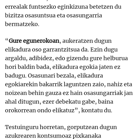
errealak funtsezko eginkizuna betetzen du
bizitza osasuntsua eta osasungarria
bermatzeko.
“
Gure egunerokoan
, aukeratzen dugun
elikadura oso garrantzitsua da. Ezin dugu
argaldu, adibidez, edo gizendu gure helburua
hori baldin bada, elikadura egokia jaten ez
badugu. Osasunari bezala, elikadura
egokiarekin bakarrik laguntzen zaio, nahiz eta
noizean behin gauza ez hain osasungarriak jan
ahal ditugun, ezer debekatu gabe, baina
orokorrean ondo elikatuz”, kontatu du.
Testuinguru horretan, gorputzean dugun
azukrearen kontsumoaz pixkanaka