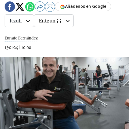
Añádenos en Google
Itzuli
Entzun
Eunate Fernández
13·01·24
|
10:00