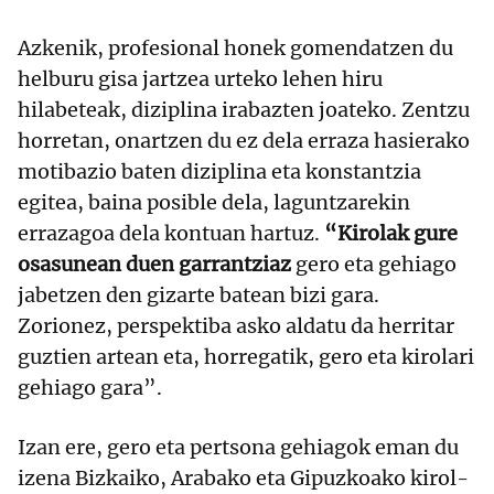
Azkenik, profesional honek gomendatzen du
helburu gisa jartzea urteko lehen hiru
hilabeteak, diziplina irabazten joateko. Zentzu
horretan, onartzen du ez dela erraza hasierako
motibazio baten diziplina eta konstantzia
egitea, baina posible dela, laguntzarekin
errazagoa dela kontuan hartuz.
“Kirolak gure
osasunean duen garrantziaz
gero eta gehiago
jabetzen den gizarte batean bizi gara.
Zorionez, perspektiba asko aldatu da herritar
guztien artean eta, horregatik, gero eta kirolari
gehiago gara”.
Izan ere, gero eta pertsona gehiagok eman du
izena Bizkaiko, Arabako eta Gipuzkoako kirol-