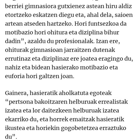
berriei gimnasiora gutxienez astean hiru aldiz
etortzeko eskatzen diegu eta, ahal dela, saioen
artean atseden hartzeko. Hori funtsezkoa da
motibazio hori ohitura eta diziplina bihur
dadin”, azaldu du profesionalak. Izan ere,
ohiturak gimnasioan jarraitzen dutenak
errutinaz eta diziplinaz ere joatea eragingo du,
nahiz eta bidean hasierako motibazio eta
euforia hori galtzen joan.
Gainera, hasieratik aholkatuta egoteak
“pertsona bakoitzaren helburuak errealistak
izatea eta lor daitezkeen helburuak izatea
ekarriko du, eta horrek emaitzak hasieratik
ikustea eta horiekin gogobetetzea erraztuko
du”.