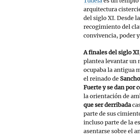
Tudela
es un templo 
arquitectura cisterci
del siglo XI. Desde l
recogimiento del clau
convivencia, poder y
A finales del siglo XI
plantea levantar un
ocupaba la antigua 
el reinado de
Sancho 
Fuerte y se dan por 
la orientación de am
que ser derribada
cas
parte de sus cimiento
incluso parte de la e
asentarse sobre el a