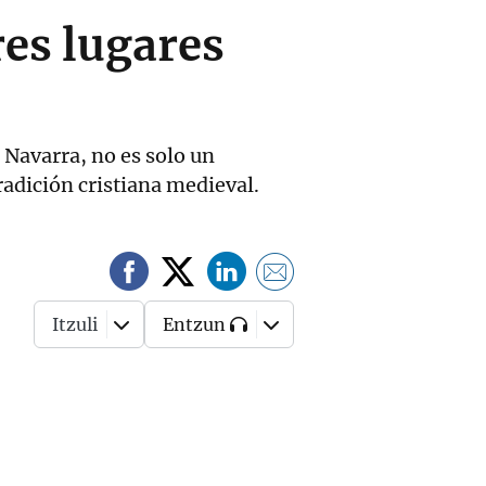
res lugares
 Navarra, no es solo un
radición cristiana medieval.
Itzuli
Entzun