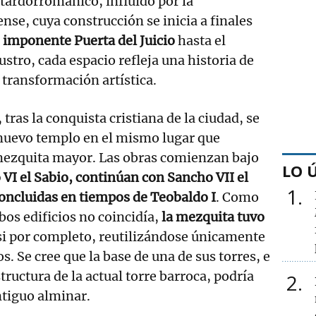
tardorrománico, influido por la
ense, cuya construcción se inicia a finales
a
imponente Puerta del Juicio
hasta el
stro, cada espacio refleja una historia de
 transformación artística.
, tras la conquista cristiana de la ciudad, se
 nuevo templo en el mismo lugar que
mezquita mayor. Las obras comienzan bajo
LO 
VI el Sabio, continúan con Sancho VII el
1
concluidas en tiempos de Teobaldo I
. Como
bos edificios no coincidía,
la mezquita tuvo
i por completo, reutilizándose únicamente
s. Se cree que la base de una de sus torres, e
structura de la actual torre barroca, podría
2
ntiguo alminar.