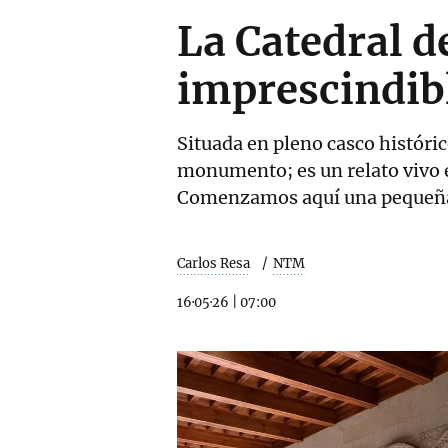
La Catedral d
imprescindibl
Situada en pleno casco históric
monumento; es un relato vivo en
Comenzamos aquí una pequeña
Carlos Resa
NTM
16·05·26
|
07:00