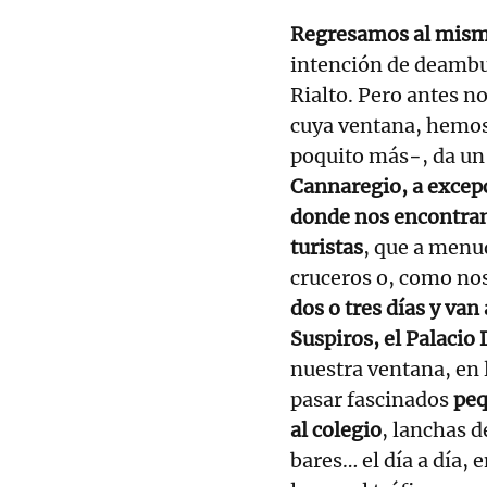
Regresamos al mismo
intención de deambu
Rialto. Pero antes n
cuya ventana, hemos
poquito más−, da un 
Cannaregio, a excepc
donde nos encontram
turistas
, que a menu
cruceros o, como nos
dos o tres días y van 
Suspiros, el Palacio
nuestra ventana, en
pasar fascinados
peq
al colegio
, lanchas d
bares… el día a día, 