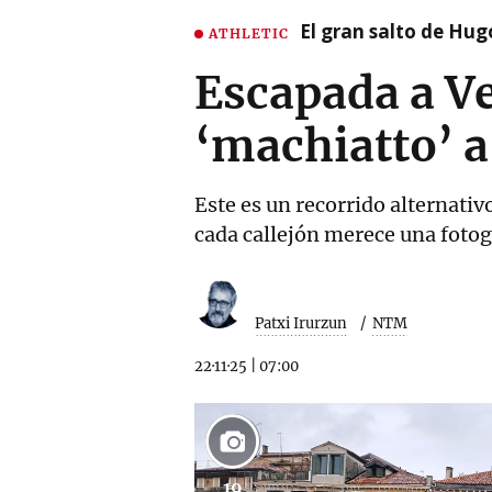
El gran salto de Hug
ATHLETIC
Escapada a Ve
‘machiatto’ a
Este es un recorrido alternativ
cada callejón merece una fotog
Patxi Irurzun
NTM
22·11·25
|
07:00
19