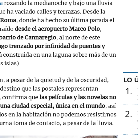
ia
rozando la medianoche y bajo una lluvia
ue ha vaciado calles y terrazas. Desde la
e Roma
, donde ha hecho su última parada el
traído
desde el aeropuerto Marco Polo
,
barrio de Cannaregio
, al norte de este
ago trenzado por infinidad de puentes y
á construida en una laguna sobre más de un
 islas).
LO 
 a pesar de la quietud y de la oscuridad,
destino que las postales representan
1
o, confirma que
las películas y las novelas no
una ciudad especial, única en el mundo
, así
2
dos en la habitación no podemos resistirnos
urna toma de contacto, a pesar de la lluvia.