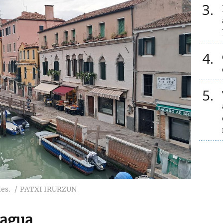
3
4
5
les.
PATXI IRURZUN
 agua