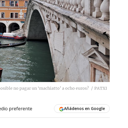
osible no pagar un ‘machiatto’ a ocho euros?
PATXI
dio preferente
Añádenos en Google