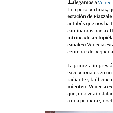
L
legamos a
Venec
fina pero pertinaz, q
estación de Piazzal
autobús que nos ha 
caminamos hacia el
intrincado
archipiél
canales
(Venecia est
centenar de pequeñas
La primera impresión,
excepcionales en un 
radiante y bullicios
mienten: Venecia es 
que, una vez instala
a una primera y noct