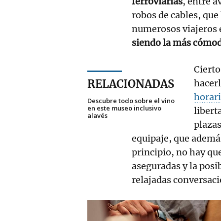
ferroviarias
, entre 
robos de cables, que
numerosos viajeros 
siendo la más cómod
Cierto
RELACIONADAS
hacer
horari
Descubre todo sobre el vino
en este museo inclusivo
libert
alavés
plazas
equipaje, que además 
principio, no hay q
aseguradas y la posib
relajadas conversaci