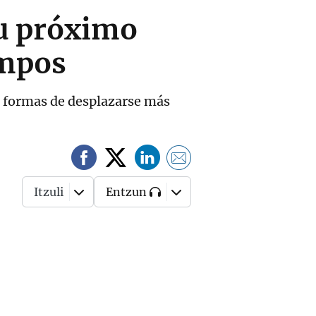
tu próximo
empos
as formas de desplazarse más
Itzuli
Entzun