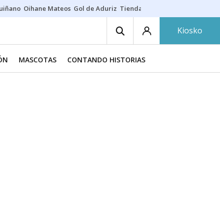
guiñano
Oihane Mateos
Gol de Aduriz
Tienda de zapatillas
Esne Beltz
Kiosko
IÓN
MASCOTAS
CONTANDO HISTORIAS