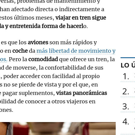
averías, problemas de mantenimiento y
 han afectado directa o indirectamente a
estos últimos meses,
viajar en tren
sigue
a y entretenida forma de hacerl
o.
 es que los
aviones
son más rápidos y
lo en
coche
da
más libertad de movimiento y
os.
Pero la
comodidad
que ofrece un tren, la
LO 
ad de moverse, la confortabilidad de sus
1
, poder acceder con facilidad al propio
no se pierde de vista y por el que, en
2
ue pagar suplementos,
vistas panorámicas
ilidad de conocer a otros viajeros en
3
ones.
4