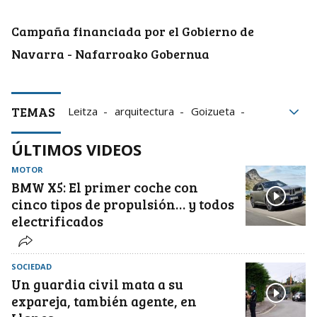
Campaña financiada por el Gobierno de
Navarra - Nafarroako Gobernua
TEMAS
Leitza
arquitectura
Goizueta
Aralar
Irurtzun
Lekunberri
rutas
ÚLTIMOS VIDEOS
Navarra
Home
MOTOR
BMW X5: El primer coche con
cinco tipos de propulsión… y todos
electrificados
SOCIEDAD
Un guardia civil mata a su
expareja, también agente, en