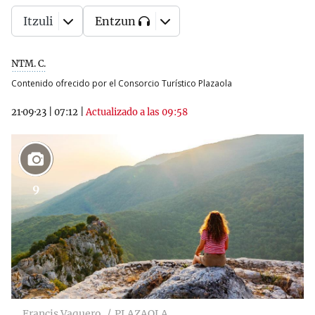
Itzuli
Entzun
NTM. C.
Contenido ofrecido por el Consorcio Turístico Plazaola
21·09·23
|
07:12
|
Actualizado a las 09:58
9
Francis Vaquero
PLAZAOLA