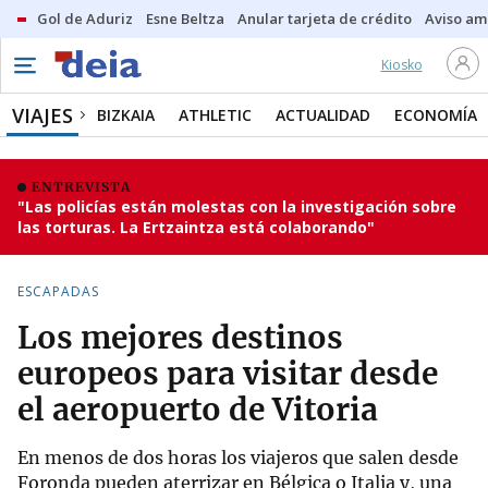
Gol de Aduriz
Esne Beltza
Anular tarjeta de crédito
Aviso am
Kiosko
VIAJES
BIZKAIA
ATHLETIC
ACTUALIDAD
ECONOMÍA
ENTREVISTA
"Las policías están molestas con la investigación sobre
las torturas. La Ertzaintza está colaborando"
ESCAPADAS
Los mejores destinos
europeos para visitar desde
el aeropuerto de Vitoria
En menos de dos horas los viajeros que salen desde
Foronda pueden aterrizar en Bélgica o Italia y, una