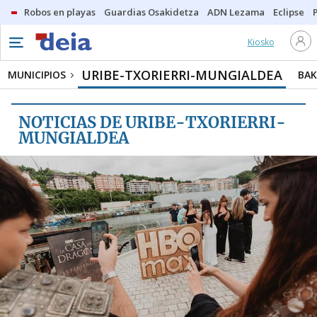
Robos en playas
Guardias Osakidetza
ADN Lezama
Eclipse
Kiosko
MUNICIPIOS
URIBE-TXORIERRI-MUNGIALDEA
URIBE-TXORIERRI-MUNGIALDEA
MUNICIPIOS
BAK
BAKIO
NOTICIAS DE URIBE-TXORIERRI-
DERIO
MUNGIALDEA
ERANDIO
MÁS MUNICIPIOS