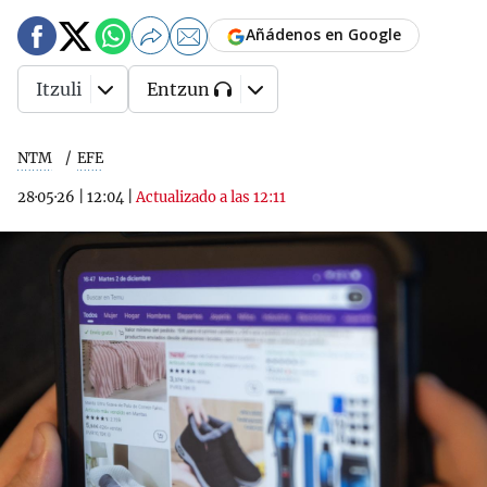
Añádenos en Google
Itzuli
Entzun
NTM
EFE
28·05·26
|
12:04
|
Actualizado a las 12:11